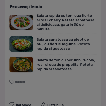
Pe aceeași temă:
Salata rapida cu ton, oua fierte
si rosii cherry. Reteta sanatoasa
si delicioasa, gata in 30 de
minute
Salata sanatoasa cu piept de
pui, ou fiert si legume. Reteta
rapida si gustoasa
Salata de ton cu porumb, rucola,
rosii si oua de prepelita. Reteta
rapida si sanatoasa
salate
Îmi place
Distribuie