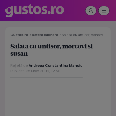
Gustos.ro
/
Retete culinare
/
Salata cu untisor, morcovi si susan
Salata cu untisor, morcovi si
susan
Rețetă de
Andreea Constantina Manciu
Publicat: 25 Iunie 2009, 12:50