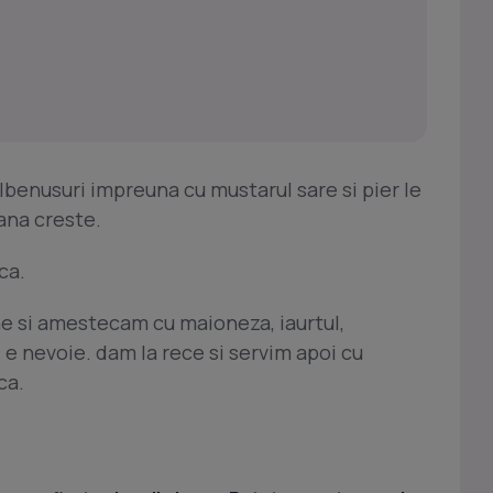
lbenusuri impreuna cu mustarul sare si pier le
ana creste.
ca.
e si amestecam cu maioneza, iaurtul,
i e nevoie. dam la rece si servim apoi cu
ca.