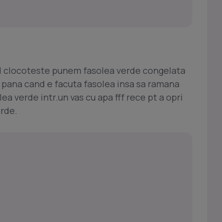
nd clocoteste punem fasolea verde congelata
u pana cand e facuta fasolea insa sa ramana
a verde intr.un vas cu apa fff rece pt a opri
erde.