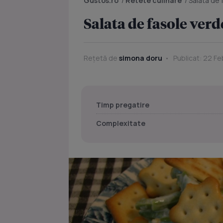
Gustos.ro
/
Retete culinare
/
Salata de 
Salata de fasole verd
Rețetă de
simona doru
Publicat: 22 Fe
Timp pregatire
Complexitate