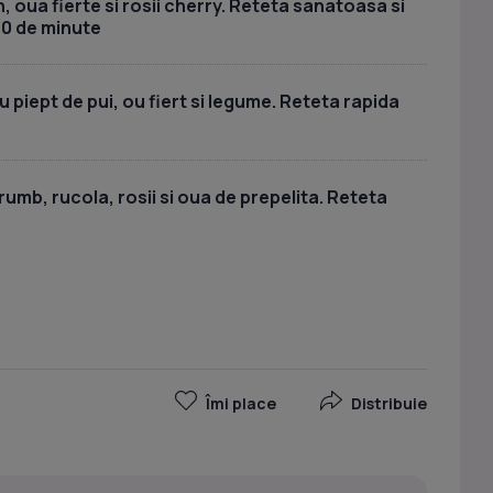
, oua fierte si rosii cherry. Reteta sanatoasa si
30 de minute
piept de pui, ou fiert si legume. Reteta rapida
umb, rucola, rosii si oua de prepelita. Reteta
a
Îmi place
Distribuie