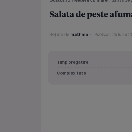
Gustos.ro
/
Retete culinare
/
Salata de
Salata de peste afum
Rețetă de
mathma
Publicat: 25 Iunie 2
Timp pregatire
Complexitate