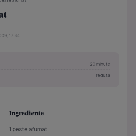
 peste afumat
at
009, 17:34
20 minute
redusa
Ingrediente
1 peste afumat