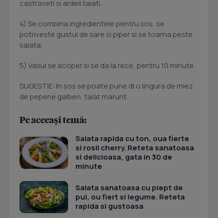
castraveti si ardeii taiati.
4) Se combina ingredientele pentru sos, se
potriveste gustul de sare si piper si se toarna peste
salata.
5) Vasul se acoper si se da la rece, pentru 10 minute.
SUGESTIE: In sos se poate pune di o lingura de miez
de pepene galben, taiat marunt.
Pe aceeași temă:
Salata rapida cu ton, oua fierte
si rosii cherry. Reteta sanatoasa
si delicioasa, gata in 30 de
minute
Salata sanatoasa cu piept de
pui, ou fiert si legume. Reteta
rapida si gustoasa