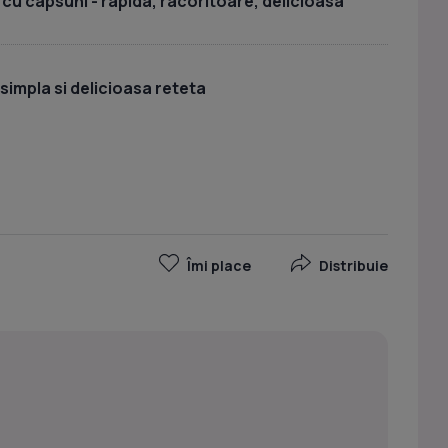
cu capsuni - rapida, racoritoare, delicioasa
simpla si delicioasa reteta
Îmi place
Distribuie