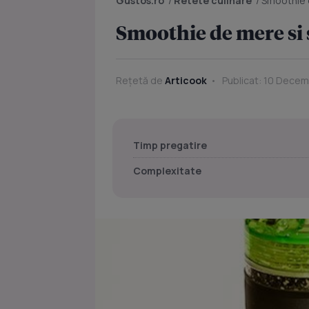
Gustos.ro
/
Retete culinare
/
Smoothie 
Smoothie de mere si 
Rețetă de
Articook
Publicat: 10 Decem
Timp pregatire
Complexitate