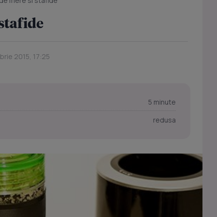
de mere si stafide
stafide
brie 2015, 17:25
5 minute
redusa