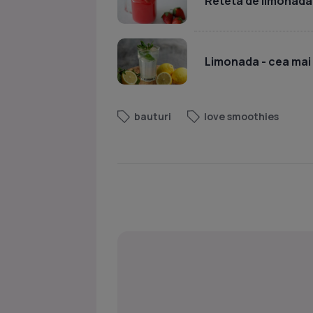
Reteta de limonada 
Limonada - cea mai 
bauturi
love smoothies