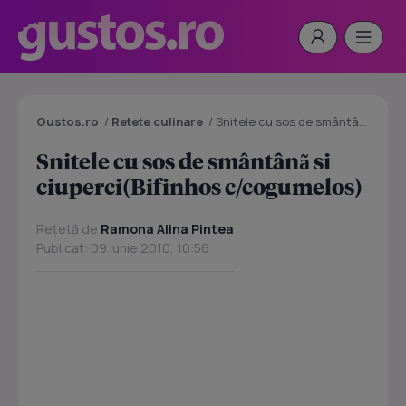
Gustos.ro
/
Retete culinare
/
Snitele cu sos de smântânã si ciuperci(Bifinhos c/cogumelos)
Snitele cu sos de smântânã si
ciuperci(Bifinhos c/cogumelos)
Rețetă de
Ramona Alina Pintea
Publicat: 09 Iunie 2010, 10:56