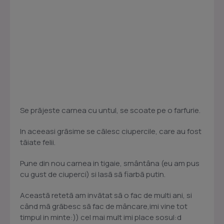
Se prãjeste carnea cu untul, se scoate pe o farfurie.
In aceeasi grãsime se cãlesc ciupercile, care au fost
tãiate felii.
Pune din nou carnea in tigaie, smântâna (eu am pus
cu gust de ciuperci) si lasã sã fiarbã putin.
Aceastã retetã am invãtat sã o fac de multi ani, si
când mã grãbesc sã fac de mâncare,imi vine tot
timpul in minte:)) cel mai mult imi place sosul:d