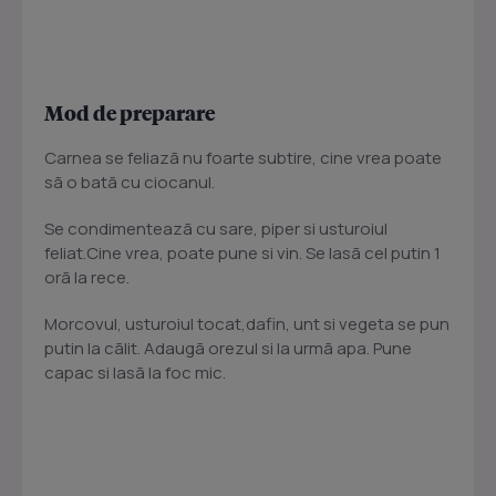
Mod de preparare
Carnea se feliazã nu foarte subtire, cine vrea poate
sã o batã cu ciocanul.
Se condimenteazã cu sare, piper si usturoiul
feliat.Cine vrea, poate pune si vin. Se lasã cel putin 1
orã la rece.
Morcovul, usturoiul tocat,dafin, unt si vegeta se pun
putin la cãlit. Adaugã orezul si la urmã apa. Pune
capac si lasã la foc mic.