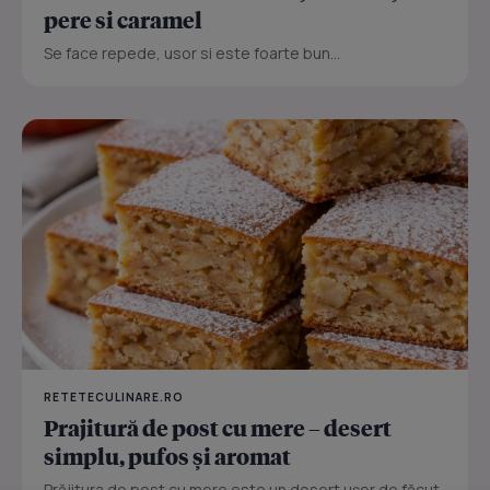
pere si caramel
Se face repede, usor si este foarte bun...
RETETECULINARE.RO
Prajitură de post cu mere – desert
simplu, pufos și aromat
Prăjitura de post cu mere este un desert ușor de făcut,