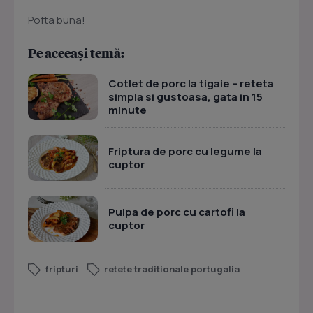
Poftã bunã!
Pe aceeași temă:
Cotlet de porc la tigaie – reteta
simpla si gustoasa, gata in 15
minute
Friptura de porc cu legume la
cuptor
Pulpa de porc cu cartofi la
cuptor
fripturi
retete traditionale portugalia