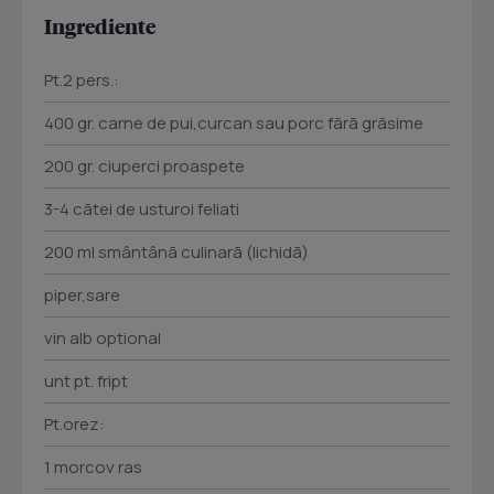
Ingrediente
Pt.2 pers.:
400 gr. carne de pui,curcan sau porc fãrã grãsime
200 gr. ciuperci proaspete
3-4 cãtei de usturoi feliati
200 ml smântânã culinarã (lichidã)
piper,sare
vin alb optional
unt pt. fript
Pt.orez:
1 morcov ras