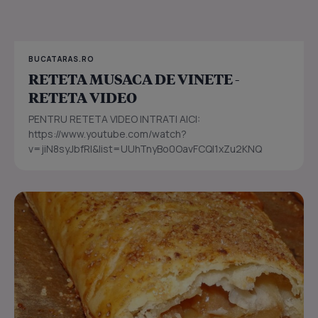
BUCATARAS.RO
RETETA MUSACA DE VINETE -
RETETA VIDEO
PENTRU RETETA VIDEO INTRATI AICI:
https://www.youtube.com/watch?
v=jiN8syJbfRI&list=UUhTnyBo0OavFCQl1xZu2KNQ