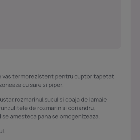
n vas termorezistent pentru cuptor tapetat
zoneaza cu sare si piper.
mustar,rozmarinul,sucul si coaja de lamaie
frunzulitele de rozmarin si coriandru,
si se amesteca pana se omogenizeaza.
l.