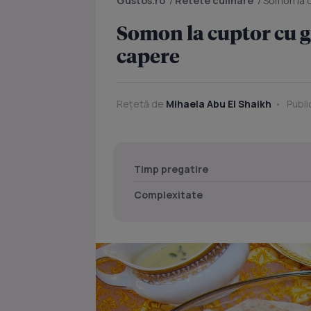
Gustos.ro
/
Retete culinare
/
Somon la c
Somon la cuptor cu g
capere
Rețetă de
Mihaela Abu El Shaikh
Publi
Timp pregatire
Complexitate