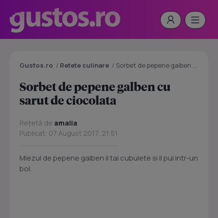
Gustos.ro
/
Retete culinare
/
Sorbet de pepene galben cu sarut de ciocolata
Sorbet de pepene galben cu
sarut de ciocolata
Rețetă de
amalia
Publicat: 07 August 2017, 21:51
Miezul de pepene galben il tai cubulete si il pui intr-un
bol.