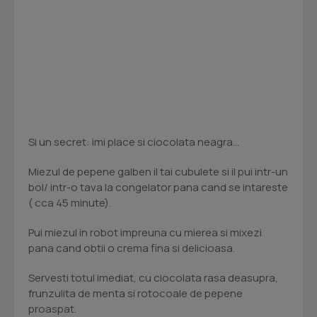
Si un secret: imi place si ciocolata neagra...
Miezul de pepene galben il tai cubulete si il pui intr-un
bol/ intr-o tava la congelator pana cand se intareste
( cca 45 minute).
Pui miezul in robot impreuna cu mierea si mixezi
pana cand obtii o crema fina si delicioasa.
Servesti totul imediat, cu ciocolata rasa deasupra,
frunzulita de menta si rotocoale de pepene
proaspat.