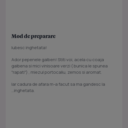
Mod de preparare
Iubesc inghetata!
Ador pepenele galben! Stiti voi, acela cu coaja
galbena si mici vinisoare verzi ( bunica le spunea
"rapati") , miezul portocaliu, zemos si aromat.
Iar cadura de afara m-a facut sa ma gandesc la
...inghetata.