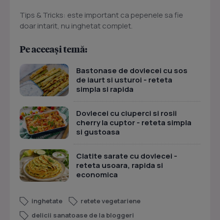
Tips & Tricks: este important ca pepenele sa fie
doar intarit, nu inghetat complet.
Pe aceeași temă:
Bastonase de dovlecei cu sos
de iaurt si usturoi - reteta
simpla si rapida
Dovlecei cu ciuperci si rosii
cherry la cuptor - reteta simpla
si gustoasa
Clatite sarate cu dovlecei -
reteta usoara, rapida si
economica
inghetate
retete vegetariene
delicii sanatoase de la bloggeri