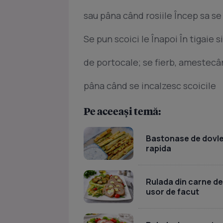
sau pâna când rosiile Încep sa se
Se pun scoici le Înapoi În tigaie 
de portocale; se fierb, amestecâ
pâna când se incalzesc scoicile
Pe aceeași temă:
Bastonase de dovlece
rapida
Rulada din carne de
usor de facut