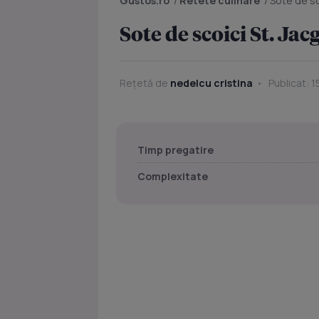
Gustos.ro
/
Retete culinare
/
Sote de sco
Sote de scoici St. Jacg
Rețetă de
nedelcu cristina
Publicat: 1
Timp pregatire
Complexitate