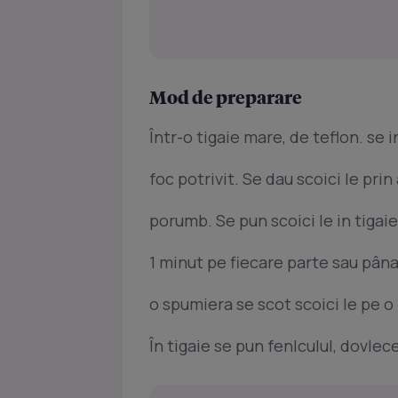
Mod de preparare
Într-o tigaie mare, de teflon. se i
foc potrivit. Se dau scoici le pri
porumb. Se pun scoici le in tigaie
1 minut pe fiecare parte sau pân
o spumiera se scot scoici le pe o 
În tigaie se pun fenlculul, dovlece