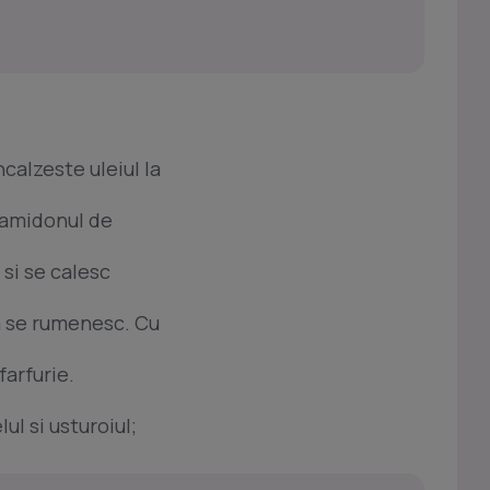
ncalzeste uleiul la
n amidonul de
 si se calesc
a se rumenesc. Cu
farfurie.
lul si usturoiul;