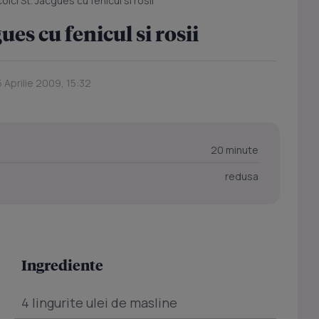
ici St. Jacgues cu fenicul si rosii
ues cu fenicul si rosii
5 Aprilie 2009, 15:32
20 minute
redusa
Ingrediente
4 lingurite ulei de masline