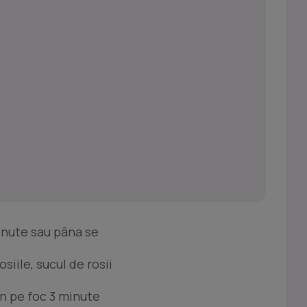
inute sau pâna se
iile, sucul de rosii
in pe foc 3 minute