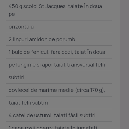
450 g scoici St Jacques, taiate În doua
pe
orizontala
2 linguri amidon de porumb
1 bulb de fenicul. fara cozi, taiat În doua
pe lungime si apoi taiat transversal felii
subtiri
dovlecel de marime medie (circa 170 g),
taiat felii subtiri
4 catei de usturoi, taiati fâsii subtiri
1 cana rosii cherry, taiate În jumatati