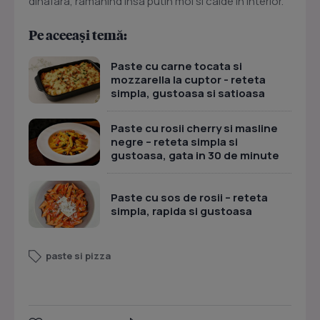
dinafara, ramanind insa putin moi si calde in interior.
Pe aceeași temă:
Paste cu carne tocata si
mozzarella la cuptor - reteta
simpla, gustoasa si satioasa
Paste cu rosii cherry si masline
negre – reteta simpla si
gustoasa, gata in 30 de minute
Paste cu sos de rosii – reteta
simpla, rapida si gustoasa
paste si pizza