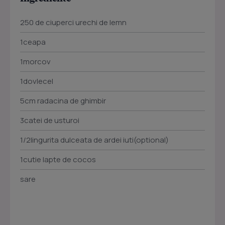
250 de ciuperci urechi de lemn
1ceapa
1morcov
1dovlecel
5cm radacina de ghimbir
3catei de usturoi
1/2lingurita dulceata de ardei iuti(optional)
1cutie lapte de cocos
sare