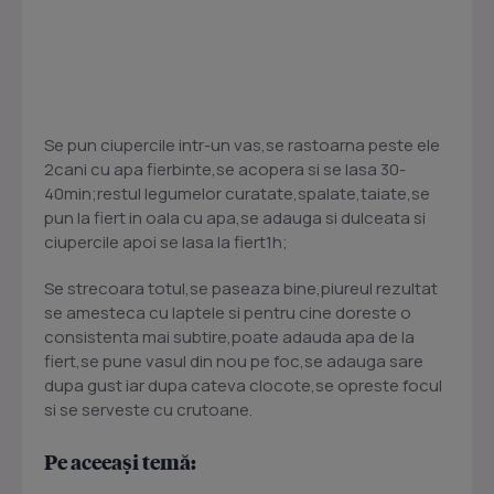
Se pun ciupercile intr-un vas,se rastoarna peste ele
2cani cu apa fierbinte,se acopera si se lasa 30-
40min;restul legumelor curatate,spalate,taiate,se
pun la fiert in oala cu apa,se adauga si dulceata si
ciupercile apoi se lasa la fiert1h;
Se strecoara totul,se paseaza bine,piureul rezultat
se amesteca cu laptele si pentru cine doreste o
consistenta mai subtire,poate adauda apa de la
fiert,se pune vasul din nou pe foc,se adauga sare
dupa gust iar dupa cateva clocote,se opreste focul
si se serveste cu crutoane.
Pe aceeași temă: