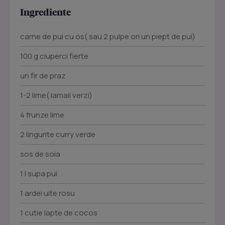
Ingrediente
carne de pui cu os( sau 2 pulpe ori un piept de pui)
100 g ciuperci fierte
un fir de praz
1-2 lime( lamaii verzi)
4 frunze lime
2 lingurite curry verde
sos de soia
1 l supa pui
1 ardei uite rosu
1 cutie lapte de cocos