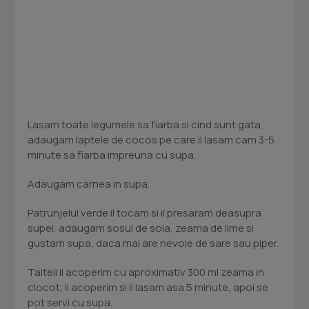
Lasam toate legumele sa fiarba si cind sunt gata,
adaugam laptele de cocos pe care il lasam cam 3-5
minute sa fiarba impreuna cu supa.
Adaugam carnea in supa.
Patrunjelul verde il tocam si il presaram deasupra
supei, adaugam sosul de soia, zeama de lime si
gustam supa, daca mai are nevoie de sare sau piper.
Taiteii ii acoperim cu aproximativ 300 ml zeama in
clocot, ii acoperim si ii lasam asa 5 minute, apoi se
pot servi cu supa.