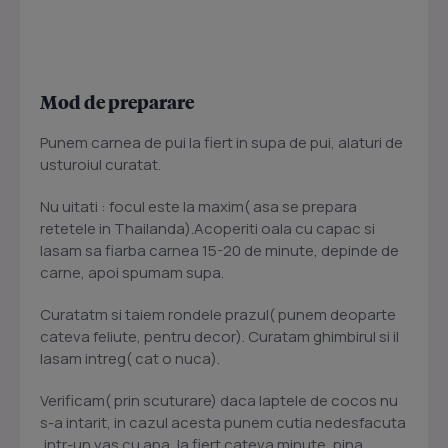
Mod de preparare
Punem carnea de pui la fiert in supa de pui, alaturi de
usturoiul curatat.
Nu uitati : focul este la maxim( asa se prepara
retetele in Thailanda).Acoperiti oala cu capac si
lasam sa fiarba carnea 15-20 de minute, depinde de
carne, apoi spumam supa.
Curatatm si taiem rondele prazul( punem deoparte
cateva feliute, pentru decor). Curatam ghimbirul si il
lasam intreg( cat o nuca).
Verificam( prin scuturare) daca laptele de cocos nu
s-a intarit, in cazul acesta punem cutia nedesfacuta
,intr-un vas cu apa, la fiert cateva minute, pina