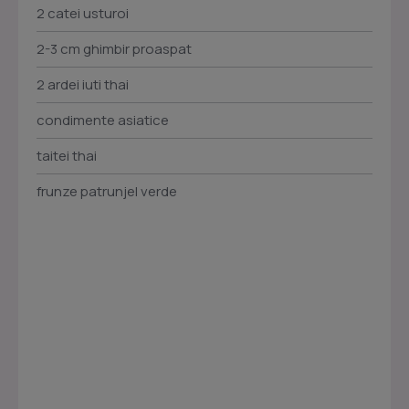
2 catei usturoi
2-3 cm ghimbir proaspat
2 ardei iuti thai
condimente asiatice
taitei thai
frunze patrunjel verde