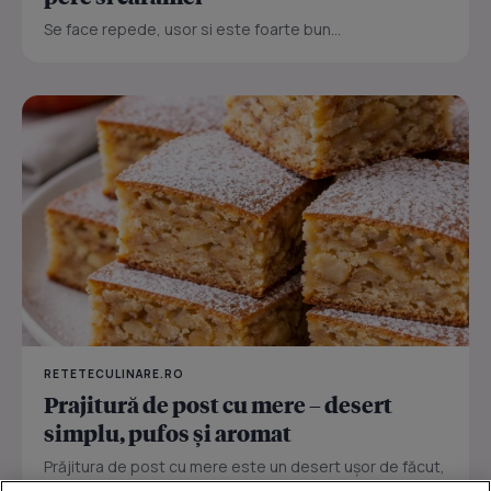
Se face repede, usor si este foarte bun...
RETETECULINARE.RO
Prajitură de post cu mere – desert
simplu, pufos și aromat
Prăjitura de post cu mere este un desert ușor de făcut,
perfect pentru zilele în care vrei ceva dulce fără ouă