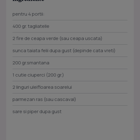
pentru 4 portii:
400 gr. tagliatelle
2 fire de ceapa verde (sau ceapa uscata)
sunca taiata felii dupa gust (depinde cata vreti)
200 gr.smantana
1 cutie ciuperci (200 gr.)
2 linguri uleifloarea soarelui
parmezan ras (sau cascaval)
sare si piper dupa gust