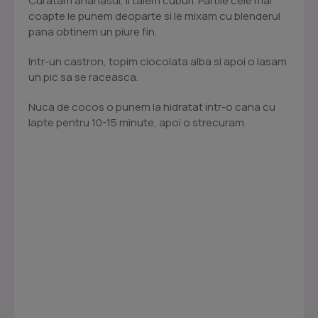
Curatam ananasul, il taiem cuburi. Partile cele mai
coapte le punem deoparte si le mixam cu blenderul
pana obtinem un piure fin.
Intr-un castron, topim ciocolata alba si apoi o lasam
un pic sa se raceasca.
Nuca de cocos o punem la hidratat intr-o cana cu
lapte pentru 10-15 minute, apoi o strecuram.