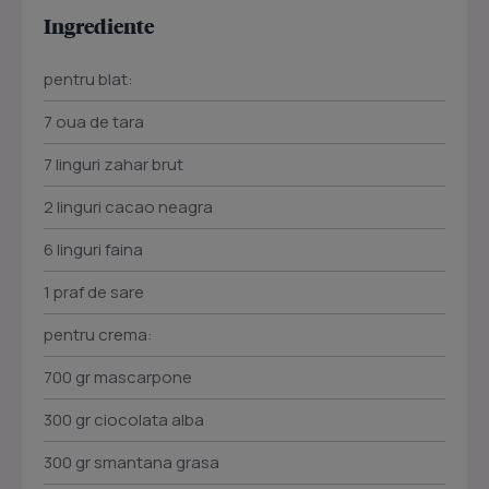
Ingrediente
pentru blat:
7 oua de tara
7 linguri zahar brut
2 linguri cacao neagra
6 linguri faina
1 praf de sare
pentru crema:
700 gr mascarpone
300 gr ciocolata alba
300 gr smantana grasa