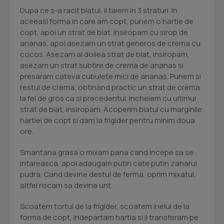
Dupa ce s-a racit blatul, il taiem in 3 straturi. In
aceeasi forma in care am copt, punem o hartie de
copt, apoi un strat de blat. Insiropam cu sirop de
ananas, apoi asezam un strat generos de crema cu
cocos. Asezam al doilea strat de blat, insiropam,
asezam un strat subtire de crema de ananas si
presaram cateva cubulete mici de ananas. Punem si
restul de crema, obtinand practic un strat de crema
la fel de gros ca si precedentul. Incheiem cu ultimul
strat de blat, insiropam. Acoperim blatul cu marginile
hartiei de copt si dam la frigider pentru minim doua
ore.
Smantana grasa o mixam pana cand incepe sa se
intareasca, apoi adaugam putin cate putin zaharul
pudra. Cand devine destul de ferma, oprim mixatul,
altfel riscam sa devina unt.
Scoatem tortul de la frigider, scoatem inelul de la
forma de copt, indepartam hartia si il transferam pe