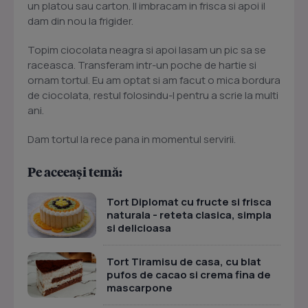
un platou sau carton. Il imbracam in frisca si apoi il
dam din nou la frigider.
Topim ciocolata neagra si apoi lasam un pic sa se
raceasca. Transferam intr-un poche de hartie si
ornam tortul. Eu am optat si am facut o mica bordura
de ciocolata, restul folosindu-l pentru a scrie la multi
ani.
Dam tortul la rece pana in momentul servirii.
Pe aceeași temă:
Tort Diplomat cu fructe si frisca
naturala - reteta clasica, simpla
si delicioasa
Tort Tiramisu de casa, cu blat
pufos de cacao si crema fina de
mascarpone