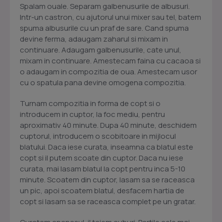
Spalam ouale. Separam galbenusurile de albusuri.
Intr-un castron, cu ajutorul unui mixer sau tel, batem
spuma albusurile cu un praf de sare. Cand spuma
devine ferma, adaugam zaharul si mixam in
continuare. Adaugam galbenusurile, cate unul,
mixam in continuare. Amestecam faina cu cacaoa si
o adaugam in compozitia de oua. Amestecam usor
cu o spatula pana devine omogena compozitia.
Turnam compozitia in forma de copt si o
introducem in cuptor, la foc mediu, pentru
aproximativ 40 minute. Dupa 40 minute, deschidem
cuptorul, introducem o scobitoare in mijlocul
blatului. Daca iese curata, inseamna ca blatul este
copt si il putem scoate din cuptor. Daca nu iese
curata, mai lasam blatul la copt pentru inca 5-10
minute. Scoatem din cuptor, lasam sa se raceasca
un pic, apoi scoatem blatul, desfacem hartia de
copt si lasam sa se raceasca complet pe un gratar.