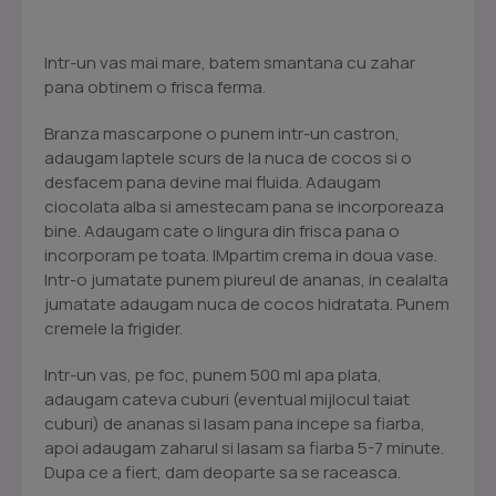
Intr-un vas mai mare, batem smantana cu zahar
pana obtinem o frisca ferma.
Branza mascarpone o punem intr-un castron,
adaugam laptele scurs de la nuca de cocos si o
desfacem pana devine mai fluida. Adaugam
ciocolata alba si amestecam pana se incorporeaza
bine. Adaugam cate o lingura din frisca pana o
incorporam pe toata. IMpartim crema in doua vase.
Intr-o jumatate punem piureul de ananas, in cealalta
jumatate adaugam nuca de cocos hidratata. Punem
cremele la frigider.
Intr-un vas, pe foc, punem 500 ml apa plata,
adaugam cateva cuburi (eventual mijlocul taiat
cuburi) de ananas si lasam pana incepe sa fiarba,
apoi adaugam zaharul si lasam sa fiarba 5-7 minute.
Dupa ce a fiert, dam deoparte sa se raceasca.