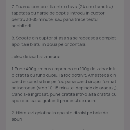
7. Toarna compozitia intr-o tava (24 cm diametru)
tapetata cu hartie de copt si introdu in cuptor
pentru 30-35 minute, sau pana trece testul
scobitorii.
8. Scoate din cuptor si lasa sa se raceasca complet
apoi taie blatul in doua pe orizontala.
Jeleu de iaurt si zmeura:
1. Pune 400g zmeura impreuna cu 100g de zahar intr-
o cratita cu fund dublu, la foc potrivit. Amesteca din
cand in cand si tine pe foc pana cand siropul format
se ingroasa (vreo 10-15 minute, depinde de aragaz;).
Cand s-a ingrosat, pune cratita intr-o alta cratita cu
apa rece ca sa grabesti procesul de racire.
2. Hidratezi gelatina in apa si o dizolvi pe baie de
aburi.