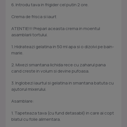
6. Introdu tava in frigider cel putin 2 ore.
Crema de frisca si iaurt
ATENTIE!!! Prepari aceasta crema in moentul
asamblarii tortului.
1. Hidrateazi gelatina in 50 ml apa si o dizolvi pe bain-
marie.
2. Mixezi smantana lichida rece cu zaharul pana
cand creste in volum si devine pufoasa.
3. Inglobezi iaurtul si gelatina in smantana batuta cu
ajutorul mixerului.
Asamblare:
1. Tapeteaza tava (cu fund detasabil) in care ai copt
blatul cu folie alimentara.