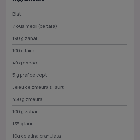
Blat:
7 oua medii (de tara)
190 g zahar
100 g faina
40 g cacao
5 g praf de copt
Jeleu de zmeura si iaurt
450 g zmeura
100 g zahar
135 g iaurt
10g gelatina granulata