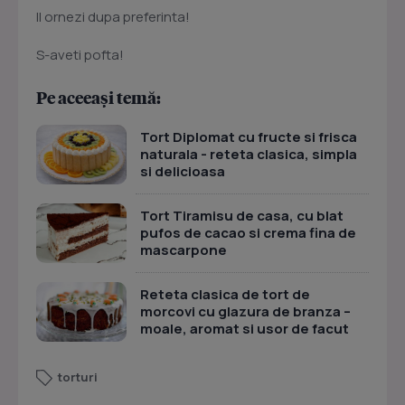
Il ornezi dupa preferinta!
S-aveti pofta!
Pe aceeași temă:
Tort Diplomat cu fructe si frisca
naturala - reteta clasica, simpla
si delicioasa
Tort Tiramisu de casa, cu blat
pufos de cacao si crema fina de
mascarpone
Reteta clasica de tort de
morcovi cu glazura de branza –
moale, aromat si usor de facut
torturi