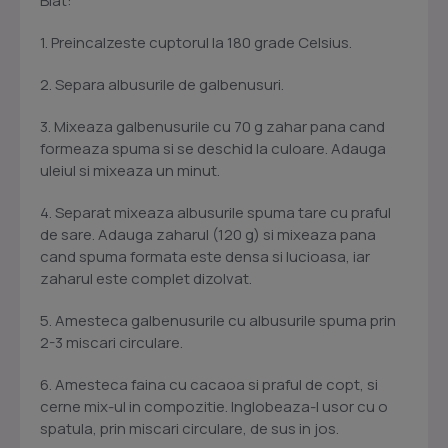
Blat:
1. Preincalzeste cuptorul la 180 grade Celsius.
2. Separa albusurile de galbenusuri.
3. Mixeaza galbenusurile cu 70 g zahar pana cand
formeaza spuma si se deschid la culoare. Adauga
uleiul si mixeaza un minut.
4. Separat mixeaza albusurile spuma tare cu praful
de sare. Adauga zaharul (120 g) si mixeaza pana
cand spuma formata este densa si lucioasa, iar
zaharul este complet dizolvat.
5. Amesteca galbenusurile cu albusurile spuma prin
2-3 miscari circulare.
6. Amesteca faina cu cacaoa si praful de copt, si
cerne mix-ul in compozitie. Inglobeaza-l usor cu o
spatula, prin miscari circulare, de sus in jos.