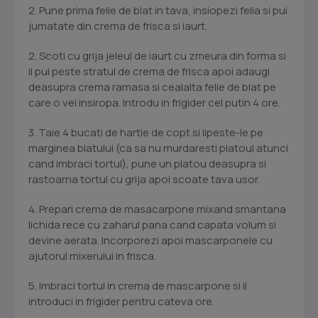
2. Pune prima felie de blat in tava, insiopezi felia si pui
jumatate din crema de frisca si iaurt.
2. Scoti cu grija jeleul de iaurt cu zmeura din forma si
il pui peste stratul de crema de frisca apoi adaugi
deasupra crema ramasa si cealalta felie de blat pe
care o vei insiropa. Introdu in frigider cel putin 4 ore.
3. Taie 4 bucati de hartie de copt si lipeste-le pe
marginea blatului (ca sa nu murdaresti platoul atunci
cand imbraci tortul), pune un platou deasupra si
rastoarna tortul cu grija apoi scoate tava usor.
4. Prepari crema de masacarpone mixand smantana
lichida rece cu zaharul pana cand capata volum si
devine aerata. Incorporezi apoi mascarponele cu
ajutorul mixerului in frisca.
5. Imbraci tortul in crema de mascarpone si il
introduci in frigider pentru cateva ore.