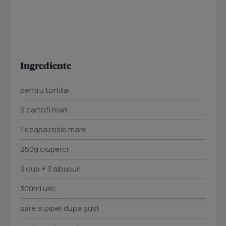
Ingrediente
pentru tortilla:
5 cartofi mari
1 ceapa rosie mare
250g ciuperci
3 oua + 3 albusuri
300ml ulei
sare si piper dupa gust