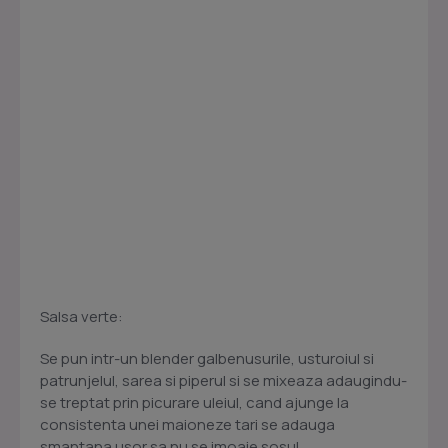
Salsa verte:
Se pun intr-un blender galbenusurile, usturoiul si
patrunjelul, sarea si piperul si se mixeaza adaugindu-
se treptat prin picurare uleiul, cand ajunge la
consistenta unei maioneze tari se adauga
smantana usor sa nu se imoaie sosul.