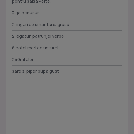
pentru salsa verte:
3 galbenusuri
2 linguri de smantana grasa
2 legaturi patrunjel verde
8 catei mari de usturoi
250ml ulei
sare si piper dupa gust