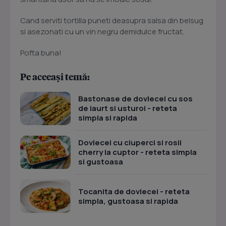
Cand serviti tortilla puneti deasupra salsa din belsug
si asezonati cu un vin negru demidulce fructat.
Pofta buna!
Pe aceeași temă:
Bastonase de dovlecei cu sos
de iaurt si usturoi - reteta
simpla si rapida
Dovlecei cu ciuperci si rosii
cherry la cuptor - reteta simpla
si gustoasa
Tocanita de dovlecei - reteta
simpla, gustoasa si rapida