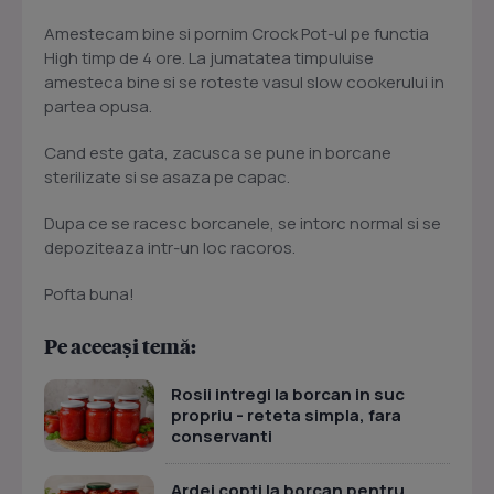
Amestecam bine si pornim Crock Pot-ul pe functia
High timp de 4 ore. La jumatatea timpuluise
amesteca bine si se roteste vasul slow cookerului in
partea opusa.
Cand este gata, zacusca se pune in borcane
sterilizate si se asaza pe capac.
Dupa ce se racesc borcanele, se intorc normal si se
depoziteaza intr-un loc racoros.
Pofta buna!
Pe aceeași temă:
Rosii intregi la borcan in suc
propriu - reteta simpla, fara
conservanti
Ardei copti la borcan pentru