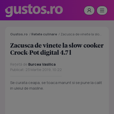
Gustos.ro
/
Retete culinare
/
Zacusca de vinete la slow cooker Crock-Pot digital 4.7 l
Zacusca de vinete la slow cooker
Crock-Pot digital 4.7 l
Rețetă de
Burcea Vasilica
Publicat: 23 Martie 2019, 10:22
Se curata ceapa, se toaca marunt si se pune la calit
in uleiul de masline.