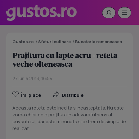
Gustos.ro
/
Sfaturi culinare
/
Bucataria romaneasca
/
Prajit
Prajitura cu lapte acru - reteta
veche olteneasca
27 Iunie 2013, 16:54
Îmi place
Distribuie
Aceasta reteta este inedita si neasteptata. Nu este
vorba chiar de o prajitura in adevaratul sens al
cuvantului, dar este minunata si extrem de simplu de
realizat.