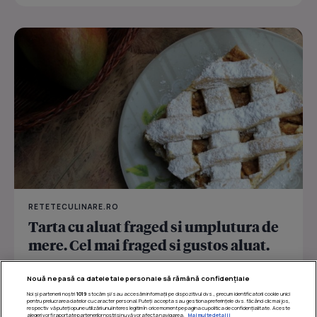
RETETECULINARE.RO
Tarta cu aluat fraged si umplutura de
mere. Cel mai fraged si gustos aluat.
O minunata minunata tarta cu aluat crocant și umplutură
Nouă ne pasă ca datele tale personale să rămână confidențiale
dulce de mere.
Noi și partenerii noștri
1019
stocăm și/sau accesăm informații pe dispozitivul dvs., precum identificatorii cookie unici
pentru prelucrarea datelor cu caracter personal. Puteți accepta sau gestiona preferințele dvs. făcând clic mai jos,
respectiv vă puteți opune utilizării unui interes legitim în orice moment pe pagina cu politica de confidențialitate. Aceste
alegeri vor fi raportate partenerilor noștri și nu vă vor afecta navigarea.
Mai multe detalii