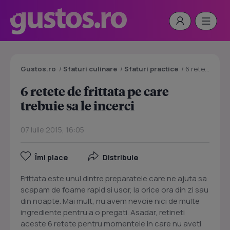
Gustos.ro
/
Sfaturi culinare
/
Sfaturi practice
/
6 retete de frittata pe care trebuie sa le incerci
6 retete de frittata pe care
trebuie sa le incerci
07 Iulie 2015, 16:05
Îmi place
Distribuie
Frittata este unul dintre preparatele care ne ajuta sa
scapam de foame rapid si usor, la orice ora din zi sau
din noapte. Mai mult, nu avem nevoie nici de multe
ingrediente pentru a o pregati. Asadar, retineti
aceste 6 retete pentru momentele in care nu aveti