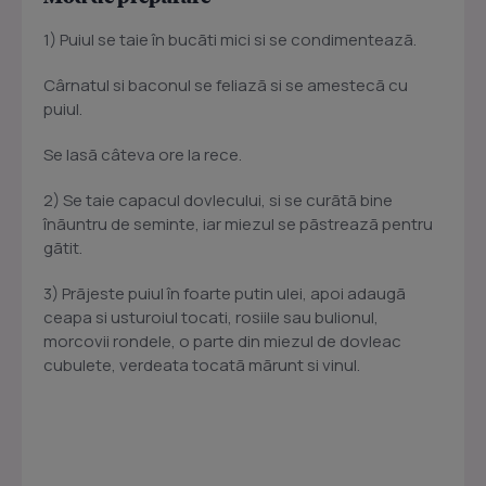
1) Puiul se taie în bucãti mici si se condimenteazã.
Cârnatul si baconul se feliazã si se amestecã cu
puiul.
Se lasã câteva ore la rece.
2) Se taie capacul dovlecului, si se curãtã bine
înãuntru de seminte, iar miezul se pãstreazã pentru
gãtit.
3) Prãjeste puiul în foarte putin ulei, apoi adaugã
ceapa si usturoiul tocati, rosiile sau bulionul,
morcovii rondele, o parte din miezul de dovleac
cubulete, verdeata tocatã mãrunt si vinul.