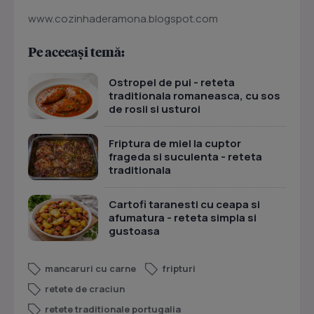
www.cozinhaderamona.blogspot.com
Pe aceeași temă:
Ostropel de pui - reteta
traditionala romaneasca, cu sos
de rosii si usturoi
Friptura de miel la cuptor
frageda si suculenta - reteta
traditionala
Cartofi taranesti cu ceapa si
afumatura - reteta simpla si
gustoasa
mancaruri cu carne
fripturi
retete de craciun
retete traditionale portugalia