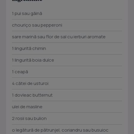
1 pui sau gãinã
chouriço sau pepperoni
sare marinã sau flor de sal cu ierburi aromate
1 linguritã chimin
1 linguritã boia dulce
1 ceapã
4 cãtei de usturoi
1 dovleac butternut
ulei de masline
2 rosii sau bulion
o legãturã de pãtrunjel, coriandru sau busuioc