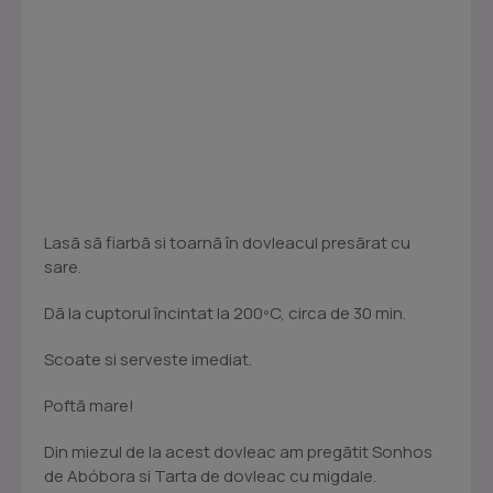
Lasã sã fiarbã si toarnã în dovleacul presãrat cu
sare.
Dã la cuptorul încintat la 200ºC, circa de 30 min.
Scoate si serveste imediat.
Poftã mare!
Din miezul de la acest dovleac am pregãtit Sonhos
de Abóbora si Tarta de dovleac cu migdale.