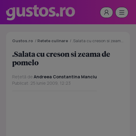
Gustos.ro
/
Retete culinare
/
.Salata cu creson si zeama de pomelo
.Salata cu creson si zeama de
pomelo
Rețetă de
Andreea Constantina Manciu
Publicat: 25 Iunie 2009, 12:23