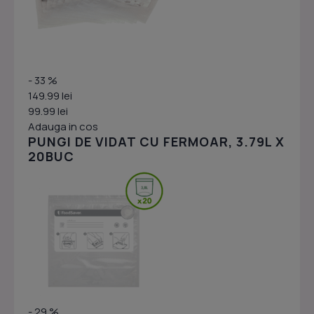
- 33 %
149.99 lei
99.99 lei
Adauga in cos
PUNGI DE VIDAT CU FERMOAR, 3.79L X
20BUC
- 29 %