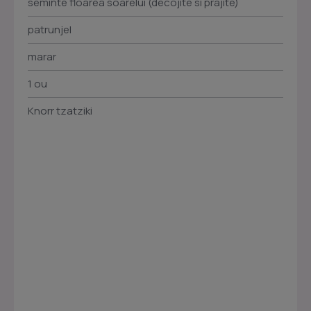
seminte floarea soarelui (decojite si prajite)
patrunjel
marar
1 ou
Knorr tzatziki