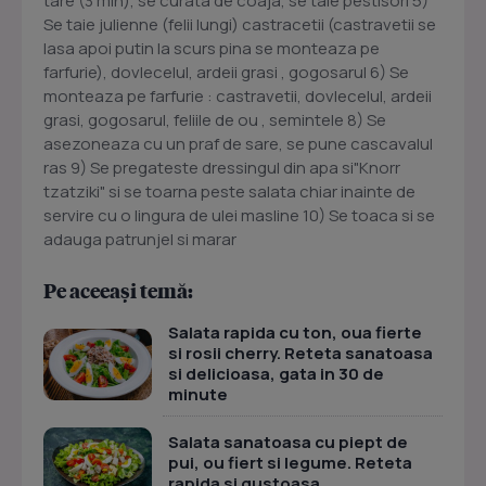
tare (3 min), se curata de coaja, se taie pestisori 5)
Se taie julienne (felii lungi) castracetii (castravetii se
lasa apoi putin la scurs pina se monteaza pe
farfurie), dovlecelul, ardeii grasi , gogosarul 6) Se
monteaza pe farfurie : castravetii, dovlecelul, ardeii
grasi, gogosarul, feliile de ou , semintele 8) Se
asezoneaza cu un praf de sare, se pune cascavalul
ras 9) Se pregateste dressingul din apa si"Knorr
tzatziki" si se toarna peste salata chiar inainte de
servire cu o lingura de ulei masline 10) Se toaca si se
adauga patrunjel si marar
Pe aceeași temă:
Salata rapida cu ton, oua fierte
si rosii cherry. Reteta sanatoasa
si delicioasa, gata in 30 de
minute
Salata sanatoasa cu piept de
pui, ou fiert si legume. Reteta
rapida si gustoasa