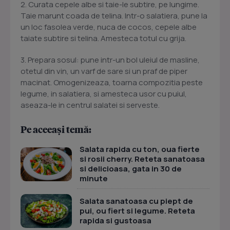
2. Curata cepele albe si taie-le subtire, pe lungime.
Taie marunt coada de telina. Intr-o salatiera, pune la
un loc fasolea verde, nuca de cocos, cepele albe
taiate subtire si telina. Amesteca totul cu grija.
3. Prepara sosul: pune intr-un bol uleiul de masline,
otetul din vin, un varf de sare si un praf de piper
macinat. Omogenizeaza, toarna compozitia peste
legume, in salatiera, si amesteca usor cu puiul,
aseaza-le in centrul salatei si serveste.
Pe aceeași temă:
Salata rapida cu ton, oua fierte
si rosii cherry. Reteta sanatoasa
si delicioasa, gata in 30 de
minute
Salata sanatoasa cu piept de
pui, ou fiert si legume. Reteta
rapida si gustoasa