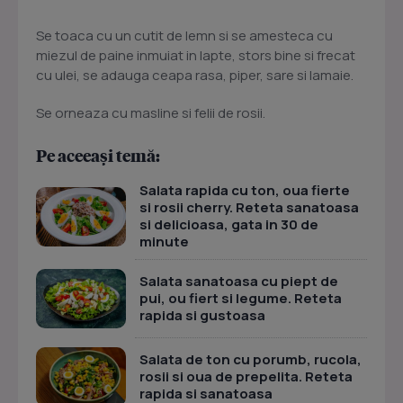
Se toaca cu un cutit de lemn si se amesteca cu
miezul de paine inmuiat in lapte, stors bine si frecat
cu ulei, se adauga ceapa rasa, piper, sare si lamaie.
Se orneaza cu masline si felii de rosii.
Pe aceeași temă:
Salata rapida cu ton, oua fierte
si rosii cherry. Reteta sanatoasa
si delicioasa, gata in 30 de
minute
Salata sanatoasa cu piept de
pui, ou fiert si legume. Reteta
rapida si gustoasa
Salata de ton cu porumb, rucola,
rosii si oua de prepelita. Reteta
rapida si sanatoasa