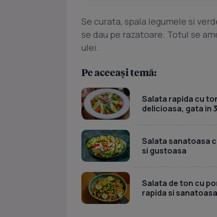
Se curata, spala legumele si verd
se dau pe razatoare. Totul se am
ulei.
Pe aceeași temă:
Salata rapida cu ton
delicioasa, gata in 
Salata sanatoasa cu 
si gustoasa
Salata de ton cu por
rapida si sanatoas