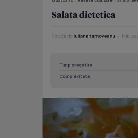
Gustos.ro
/
Retete culinare
/
Salata die
Salata dietetica
Rețetă de
iuliana tarnoveanu
Publicat
Timp pregatire
Complexitate