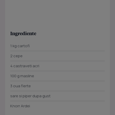
Ingrediente
1 kg cartofi
2 cepe
4 castraveti acri
100 g masline
3 oua fierte
sare si piper dupa gust
Knorr Ardei