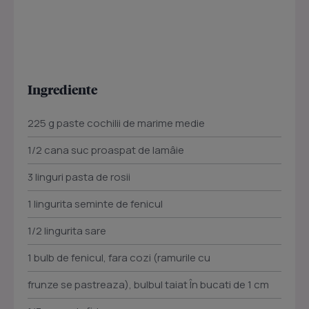
Ingrediente
225 g paste cochilii de marime medie
1/2 cana suc proaspat de lamâie
3 linguri pasta de rosii
1 lingurita seminte de fenicul
1/2 lingurita sare
1 bulb de fenicul, fara cozi (ramurile cu
frunze se pastreaza), bulbul taiat În bucati de 1 cm