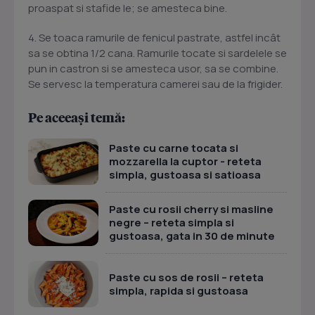
proaspat si stafide le; se amesteca bine.
4. Se toaca ramurile de fenicul pastrate, astfel incât
sa se obtina 1/2 cana. Ramurile tocate si sardelele se
pun in castron si se amesteca usor, sa se combine.
Se servesc la temperatura camerei sau de la frigider.
Pe aceeași temă:
Paste cu carne tocata si
mozzarella la cuptor - reteta
simpla, gustoasa si satioasa
Paste cu rosii cherry si masline
negre – reteta simpla si
gustoasa, gata in 30 de minute
Paste cu sos de rosii – reteta
simpla, rapida si gustoasa