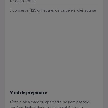
1/3 cana stafide
3 conserve (125 gr fiecare) de sardele in ulei, scurse
Mod de preparare
1. Într-o oala mare cu apa fiarta, se fierb pastele
conform indicatiilor de pe ambalaj. Se scurg,