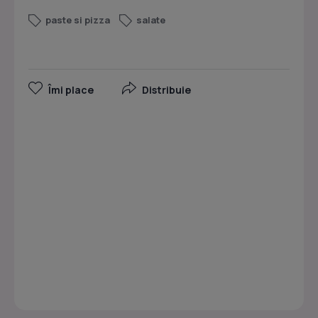
paste si pizza
salate
Îmi place
Distribuie