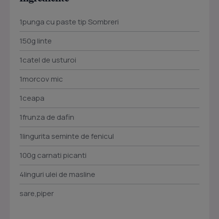
1punga cu paste tip Sombreri
150g linte
1catel de usturoi
1morcov mic
1ceapa
1frunza de dafin
1lingurita seminte de fenicul
100g carnati picanti
4linguri ulei de masline
sare,piper