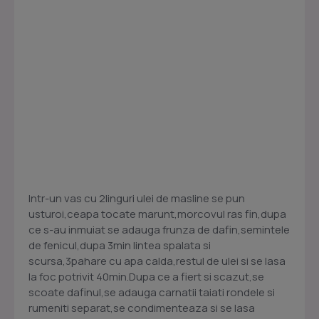
Intr-un vas cu 2linguri ulei de masline se pun
usturoi,ceapa tocate marunt,morcovul ras fin,dupa
ce s-au inmuiat se adauga frunza de dafin,semintele
de fenicul,dupa 3min lintea spalata si
scursa,3pahare cu apa calda,restul de ulei si se lasa
la foc potrivit 40min.Dupa ce a fiert si scazut,se
scoate dafinul,se adauga carnatii taiati rondele si
rumeniti separat,se condimenteaza si se lasa