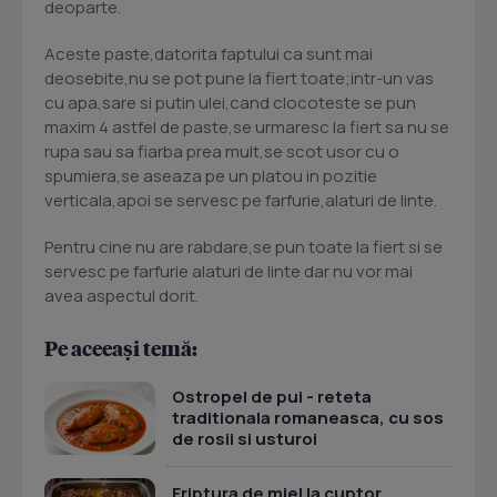
deoparte.
Aceste paste,datorita faptului ca sunt mai
deosebite,nu se pot pune la fiert toate;intr-un vas
cu apa,sare si putin ulei,cand clocoteste se pun
maxim 4 astfel de paste,se urmaresc la fiert sa nu se
rupa sau sa fiarba prea mult,se scot usor cu o
spumiera,se aseaza pe un platou in pozitie
verticala,apoi se servesc pe farfurie,alaturi de linte.
Pentru cine nu are rabdare,se pun toate la fiert si se
servesc pe farfurie alaturi de linte dar nu vor mai
avea aspectul dorit.
Pe aceeași temă:
Ostropel de pui - reteta
traditionala romaneasca, cu sos
de rosii si usturoi
Friptura de miel la cuptor