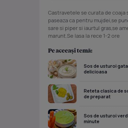
Castravetele se curata de coaja s
paseaza ca pentru mujdei,se pu
sare si piper si iaurtul gras,se 
marunt.Se lasa la rece 1-2 ore
Pe aceeași temă:
Sos de usturoi gata 
delicioasa
Reteta clasica de so
de preparat
Sos de usturoi verde
minute