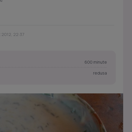
ki
t 2012, 22:37
600 minute
redusa