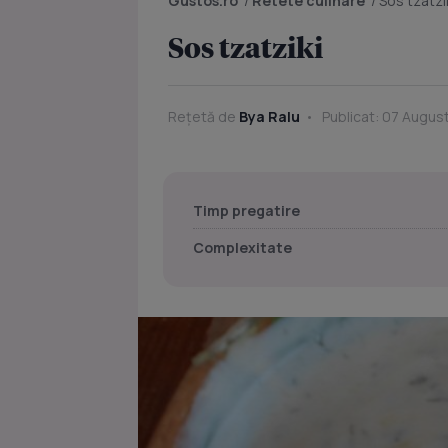
Gustos.ro
/
Retete culinare
/
Sos tzatzi
Sos tzatziki
Rețetă de
Bya Ralu
Publicat: 07 Augus
Timp pregatire
Complexitate