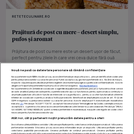
RETETECULINARE.RO
Prajitură de post cu mere – desert simplu,
pufos și aromat
Prăjitura de post cu mere este un desert ușor de făcut,
perfect pentru zilele în care vrei ceva dulce fără ouă
sau...
Nouă ne pasă ca datele tale personale să rămână confidențiale
Noi și partenerii noștri
1019
stocăm și/sau accesăm informații pe dispozitivul dvs., precum identificatorii cookie unici
pentru prelucrarea datelor cu caracter personal. Puteți accepta sau gestiona preferințele dvs. făcând clic mai jos,
respectiv vă puteți opune utilizării unui interes legitim în orice moment pe pagina cu politica de confidențialitate. Aceste
alegeri vor fi raportate partenerilor noștri și nu vă vor afecta navigarea.
Mai multe detalii
Noi si partenerii nostri (retelele de socializare si agentiile de publicitate partenere, precum si furnizorii nostri de servicii
de date analitice) prelucram date pentru a permite website-ului sa functioneze, pentru a personaliza continutul si
anunturile publicitare afisate in functie de interesele si/sau profilul dvs., pentru a va oferi functionalitati aferente
retelelor de socializare si pentru a analiza traficul pe website. Beneficiati de drepturile prevazute de art. 15-22 din
GDPR in legatura cu prelucrarea datelor cu caracter personal. Aceste drepturi pot fi exercitate prin modalitatea
indicata
aici
. Prin click pe “ACCEPT TOATE”, acceptati folosirea tuturor Tehnologiilor de tip Cookie, care implica inclusiv
acceptul dvs. cu privire la stocarea/accesarea informatiilor de catre Vendor-ii cu care colaboram. Prin click pe “VREAU
SA MODIFIC SETARILE INDIVIDUAL” puteti schimba preferintele in mod individual, mai putin cele legate de cookie strict
necesare pentru functionarea website-ului.
Atât noi, cât și partenerii noștri prelucrăm datele pentru a oferi:
Dezvoltarea și îmbunătățirea serviciilor. Utilizarea profilurilor pentru selectarea conținutului personalizat. Măsurarea
performanței reclamelor. Stocarea și/sau accesarea informațiilor de pe un dispozitiv. Utilizarea profilurilor pentru
selectarea publicității personalizate. Crearea profilurilor de conținut personalizat. Crearea profilurilor pentru
publicitate personalizată. Măsurarea performanței conținutului. Înțelegerea publicului prin statistici sau combinații de