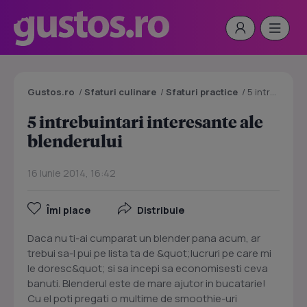
Gustos.ro
/
Sfaturi culinare
/
Sfaturi practice
/
5 intrebuintari interesante ale blenderului
5 intrebuintari interesante ale
blenderului
16 Iunie 2014, 16:42
Îmi place
Distribuie
Daca nu ti-ai cumparat un blender pana acum, ar
trebui sa-l pui pe lista ta de &quot;lucruri pe care mi
le doresc&quot; si sa incepi sa economisesti ceva
banuti. Blenderul este de mare ajutor in bucatarie!
Cu el poti pregati o multime de smoothie-uri