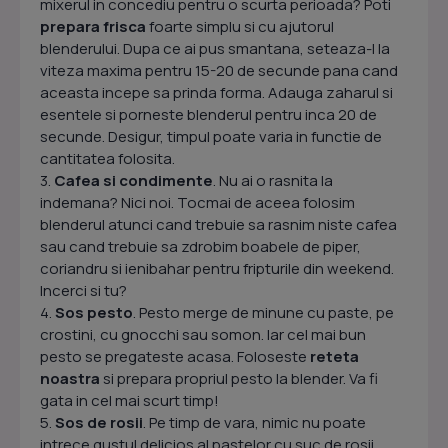
mixerul in concediu pentru o scurta perioada? Poti
prepara frisca
foarte simplu si cu ajutorul
blenderului. Dupa ce ai pus smantana, seteaza-l la
viteza maxima pentru 15-20 de secunde pana cand
aceasta incepe sa prinda forma. Adauga zaharul si
esentele si porneste blenderul pentru inca 20 de
secunde. Desigur, timpul poate varia in functie de
cantitatea folosita.
3.
Cafea si condimente
. Nu ai o rasnita la
indemana? Nici noi. Tocmai de aceea folosim
blenderul atunci cand trebuie sa rasnim niste cafea
sau cand trebuie sa zdrobim boabele de piper,
coriandru si ienibahar pentru fripturile din weekend.
Incerci si tu?
4.
Sos pesto
. Pesto merge de minune cu paste, pe
crostini, cu gnocchi sau somon. Iar cel mai bun
pesto se pregateste acasa. Foloseste
reteta
noastra
si prepara propriul pesto la blender. Va fi
gata in cel mai scurt timp!
5.
Sos de rosii
. Pe timp de vara, nimic nu poate
intrece gustul delicios al pastelor cu suc de rosii