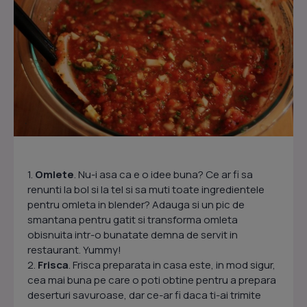
1.
Omlete
. Nu-i asa ca e o idee buna? Ce ar fi sa
renunti la bol si la tel si sa muti toate ingredientele
pentru omleta in blender? Adauga si un pic de
smantana pentru gatit si transforma omleta
obisnuita intr-o bunatate demna de servit in
restaurant. Yummy!
2.
Frisca
. Frisca preparata in casa este, in mod sigur,
cea mai buna pe care o poti obtine pentru a prepara
deserturi savuroase, dar ce-ar fi daca ti-ai trimite