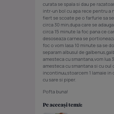
curata se spala si dau pe razatoar
intr-un bol cu apa rece pentru a 
fiert se scoate pe o farfurie sa 
circa 30 min,dupa care se adauga 
circa 15 minute la foc pana ce cart
desoseaza carnea se portioneaza 
foc o vom lasa 10 minute sa se d
separam albusul de galbenus,galb
amesteca cu smantana,vom lua 3-
amesteca cu smantana si cu oul 
incontinuu,stoarcem 1 lamaie in 
cu sare si piper.
Pofta buna!
Pe aceeași temă: