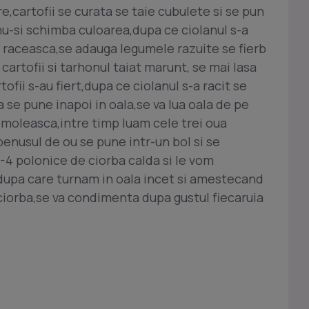
e,cartofii se curata se taie cubulete si se pun
nu-si schimba culoarea,dupa ce ciolanul s-a
se raceasca,se adauga legumele razuite se fierb
cartofii si tarhonul taiat marunt, se mai lasa
ofii s-au fiert,dupa ce ciolanul s-a racit se
se pune inapoi in oala,se va lua oala de pe
omoleasca,intre timp luam cele trei oua
enusul de ou se pune intr-un bol si se
4 polonice de ciorba calda si le vom
dupa care turnam in oala incet si amestecand
ciorba,se va condimenta dupa gustul fiecaruia