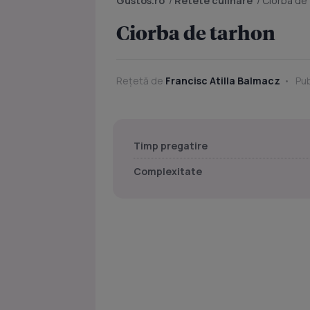
Gustos.ro
/
Retete culinare
/
Ciorba de
Ciorba de tarhon
Rețetă de
Francisc Atilla Balmacz
Pub
Timp pregatire
Complexitate