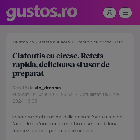
Gustos.ro
/
Retete culinare
/
Clafoutis cu cirese. Reteta rapida, delicioasa si usor de preparat
Clafoutis cu cirese. Reteta
rapida, delicioasa si usor de
preparat
Rețetă de
vio_dreams
Publicat: 04 Iunie 2014, 23:53 • Actualizat: 05 Iunie
2024, 16:08
Incearca reteta rapida, delicioasa si foarte usor de
facut de clafoutis cu cireșe. Un desert traditional
francez, perfect pentru orice ocazie!