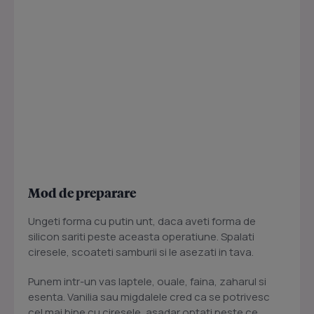
Mod de preparare
Ungeti forma cu putin unt, daca aveti forma de
silicon sariti peste aceasta operatiune. Spalati
ciresele, scoateti samburii si le asezati in tava.
Punem intr-un vas laptele, ouale, faina, zaharul si
esenta. Vanilia sau migdalele cred ca se potrivesc
cel mai bine cu ciresele, asadar optati peste ce