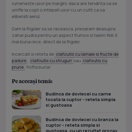
rumeneste usor pe margini. daca are tendinta sa se
umfle la copt o intepati usor cu un cutit ca sa
eliberati aerul.
Dam la frigider sa se raceasca, presaram deasupra
zahar pudra pentru un aspect frumos si taiem felii. E
mai buna rece, direct de la frigder.
Incercati si reteta de
clafoutis cu lamaie si fructe de
padure
,
clafoutis cu struguri
sau
clafoutis cu
prune
. Pofta buna!
Pe aceeași temă:
Budinca de dovlecei cu carne
tocata la cuptor - reteta simpla
si gustoasa
Budinca de dovlecei cu branza la
cuptor – reteta simpla si
gustoasa, cu un rezultat grozav