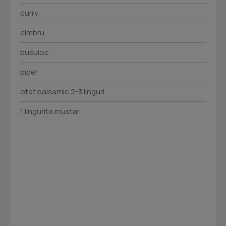
curry
cimbru
busuioc
piper
otet balsamic 2-3 linguri
1 lingurita mustar