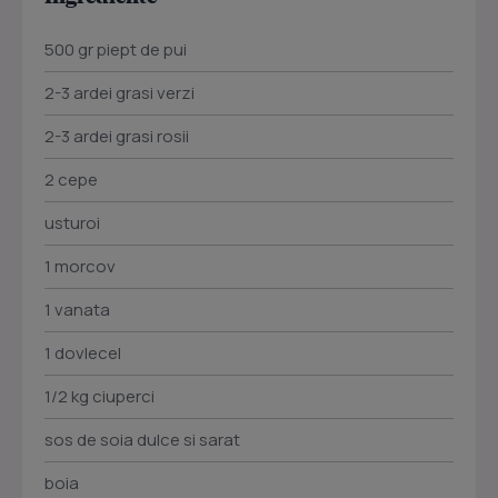
500 gr piept de pui
2-3 ardei grasi verzi
2-3 ardei grasi rosii
2 cepe
usturoi
1 morcov
1 vanata
1 dovlecel
1/2 kg ciuperci
sos de soia dulce si sarat
boia