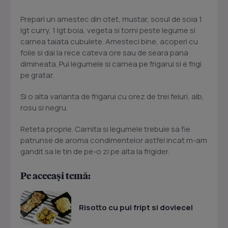
Prepari un amestec din otet, mustar, sosul de soia 1
lgt curry, 1 lgt boia, vegeta si torni peste legume si
carnea taiata cubulete. Amesteci bine, acoperi cu
folie si dai la rece cateva ore sau de seara pana
dimineata. Pui legumele si carnea pe frigarui si e frigi
pe gratar.
Si o alta varianta de frigarui cu orez de trei feluri, alb,
rosu si negru.
Reteta proprie. Carnita si legumele trebuie sa fie
patrunse de aroma condimentelor astfel incat m-am
gandit sa le tin de pe-o zi pe alta la frigider.
Pe aceeași temă:
Risotto cu pui fript si dovlecel