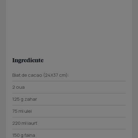
Ingrediente
Blat de cacao (24X37 cm):
2 oua
125 g zahar
75 ml ulei
220 ml iaurt
150 g faina