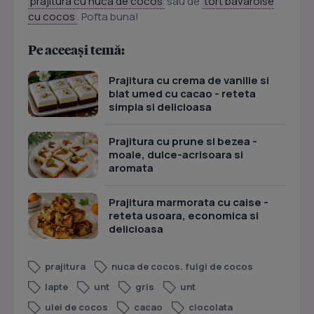
prajitura cu nuca de cocos
sau de
tort bavaroise
cu cocos
. Pofta buna!
Pe aceeași temă:
Prajitura cu crema de vanilie si
blat umed cu cacao - reteta
simpla si delicioasa
Prajitura cu prune si bezea -
moale, dulce-acrisoara si
aromata
Prajitura marmorata cu caise -
reteta usoara, economica si
delicioasa
prajitura
nuca de cocos. fulgi de cocos
lapte
unt
gris
unt
ulei de cocos
cacao
ciocolata