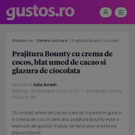
Gustos.ro
/
Retete culinare
/
Prajitura Bounty cu crema de cocos, blat umed de cacao si glazura de ciocolata
Prajitura Bounty cu crema de
cocos, blat umed de cacao si
glazura de ciocolata
Rețetă de
Iulia Avram
Publicat: 05 Februarie 2023, 15:37 • Actualizat: 02 Mai
2024, 21:34
Cu un blat umed de cacao care se topeste in gura si
o crema de cocos delicata, prajitura Bounty este o
explozie de gusturi. In plus, se face usor si este pe
placul tuturor.