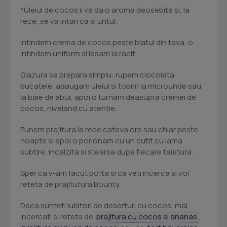
*Uleiul de cocos ii va da o aroma deosebita si, la
rece, se va intari ca si untul.
Intindem crema de cocos peste blatul din tava, o
intindem uniform si lasam la racit.
Glazura se prepara simplu: rupem ciocolata
bucatele, adaugam uleiul si topim la microunde sau
la baie de abur, apoi o turnam deasupra cremei de
cocos, niveland cu atentie.
Punem prajitura la rece cateva ore sau chiar peste
noapte si apoi o porionam cu un cutit cu lama
subtire, incalzita si stearsa dupa fiecare taietura.
Sper ca v-am facut pofta si ca veti incerca si voi
reteta de prajitutura Bounty.
Daca sunteti iubitori de deserturi cu cocos, mai
incercati si reteta de
prajitura cu cocos si ananas
,