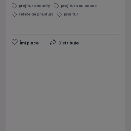
prajitura bounty
prajitura cu cocos
retete de prajituri
prajituri
Îmi place
Distribuie