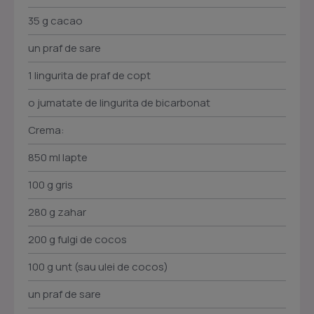
35 g cacao
un praf de sare
1 lingurita de praf de copt
o jumatate de lingurita de bicarbonat
Crema:
850 ml lapte
100 g gris
280 g zahar
200 g fulgi de cocos
100 g unt (sau ulei de cocos)
un praf de sare