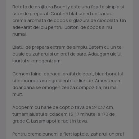
Reteta de prajitura Bounty este una foarte simpla si
usor de preparat. Contine blat umed de cacao,
crema aromata de cocos si glazura de ciocolata. Un
adevarat deliciu pentru iubitorii de cocos si nu
numai.
Blatul de prepara extrem de simplu. Batem cu un tel
ouale cu zaharul si un praf de sare. Adaugam uleiul,
iaurtul si omogenizam.
Cernem faina, cacaua, praful de copt, bicarbonatul
si le incorporam ingredientelor lichide. Amestecam
doar pana se omogenizeaza compozitia, nu mai
mult.
Acoperim cu harie de copt o tava de 24x37 cm,
turnam aluatul si coacem 15-17 minute la 170 de
grade C. Lasam apoi la racit in tava.
Pentru crema punem la fiert laptele, zaharul, un praf