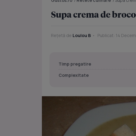
Gustos.ro
/
Retete culinare
/
Supa crem
Supa crema de broco
Rețetă de
Loulou B
Publicat: 14 Decem
Timp pregatire
Complexitate