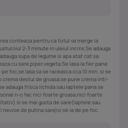
prea conteaza pentru ca totul va merge la
usturoiul 2-3 minute in uleiul incins.Se adauga
se adauga supa de legume si apa atat cat sa
a cu sare,piper,vegeta.Se lasa la fier pana
 pe foc,se lasa sa se raceasca cca.10 min. si se
 o crema destul de groasa;se pune crema intr-
i se adauga frisca lichida sau laptele pana se
onal n-o fac nici foarte groasa,nici foarte
tativ) si se mai gusta de sare(laptele sau
 fi nevoie de putina sare)si se ia de pe foc.