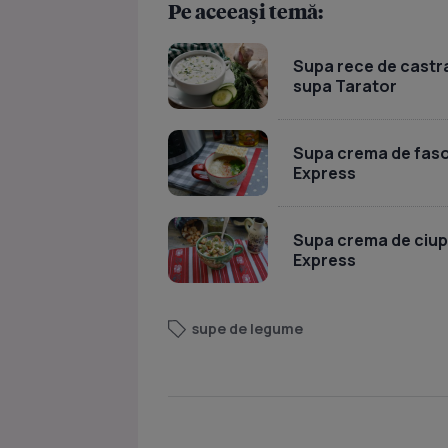
Pe aceeași temă:
Supa rece de castra
supa Tarator
Supa crema de faso
Express
Supa crema de ciupe
Express
supe de legume