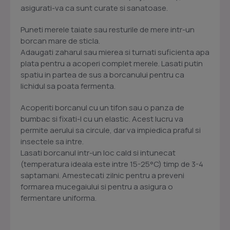
asigurati-va ca sunt curate si sanatoase.
Puneti merele taiate sau resturile de mere intr-un
borcan mare de sticla.
Adaugati zaharul sau mierea si turnati suficienta apa
plata pentru a acoperi complet merele. Lasati putin
spatiu in partea de sus a borcanului pentru ca
lichidul sa poata fermenta.
Acoperiti borcanul cu un tifon sau o panza de
bumbac si fixati-l cu un elastic. Acest lucru va
permite aerului sa circule, dar va impiedica praful si
insectele sa intre.
Lasati borcanul intr-un loc cald si intunecat
(temperatura ideala este intre 15-25°C) timp de 3-4
saptamani. Amestecati zilnic pentru a preveni
formarea mucegaiului si pentru a asigura o
fermentare uniforma.