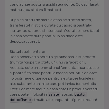
cand atinge gustul si aciditatea dorite. Cu cat il lasati
mai mult, cu atat va fi mai acid.
Dupa ce otetul de mere a atins aciditatea dorita,
transferati-l in sticle curate cu capac si pastrati-l
intr-un loc racoros si intunecat. Otetul de mere facut
in casa poate dura pana la un an daca este
depozitat corect.
Sfaturi suplimentare:
Daca observati o pelicula gelatinoasa la suprafata
(numita "ciuperca otetului"), nu va faceti griji.
Aceasta este un semn al unei fermentatii sanatoase
si poate fi folosita pentru a incepe noi loturi de otet.
Folositi mere organice pentru a evita pesticidele si
alte substante chimice care pot inhiba fermentatia.
Otetul de mere facut in casa este un produs versatil,
care poate fi folosit in
salate
, sosuri,
bauturi
detoxifiante
si multe alte preparate. Spor la treaba!