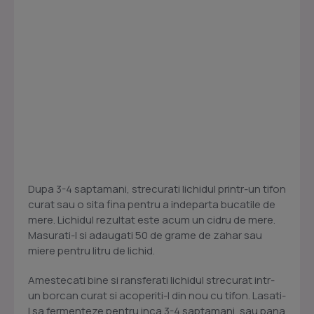
Dupa 3-4 saptamani, strecurati lichidul printr-un tifon
curat sau o sita fina pentru a indeparta bucatile de
mere. Lichidul rezultat este acum un cidru de mere.
Masurati-l si adaugati 50 de grame de zahar sau
miere pentru litru de lichid.
Amestecati bine si ransferati lichidul strecurat intr-
un borcan curat si acoperiti-l din nou cu tifon. Lasati-
l sa fermenteze pentru inca 3-4 saptamani, sau pana