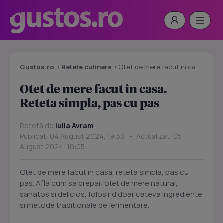
Gustos.ro
/
Retete culinare
/
Otet de mere facut in casa. Reteta simpla, pas cu pas
Otet de mere facut in casa.
Reteta simpla, pas cu pas
Rețetă de
Iulia Avram
Publicat: 04 August 2024, 19:53 • Actualizat: 05
August 2024, 10:05
Otet de mere facut in casa, reteta simpla, pas cu
pas. Afla cum sa prepari otet de mere natural,
sanatos si delicios, folosind doar cateva ingrediente
si metode traditionale de fermentare.