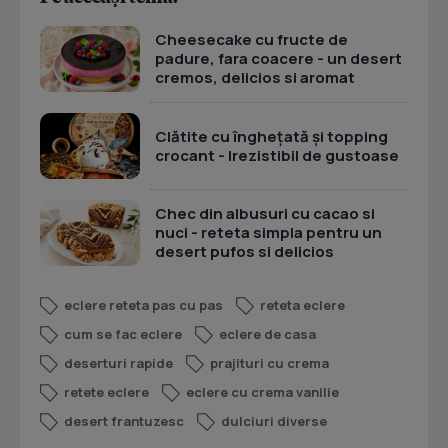
Cheesecake cu fructe de
padure, fara coacere - un desert
cremos, delicios si aromat
Clătite cu înghețată și topping
crocant - Irezistibil de gustoase
Chec din albusuri cu cacao si
nuci - reteta simpla pentru un
desert pufos si delicios
eclere reteta pas cu pas
reteta eclere
cum se fac eclere
eclere de casa
deserturi rapide
prajituri cu crema
retete eclere
eclere cu crema vanilie
desert frantuzesc
dulciuri diverse