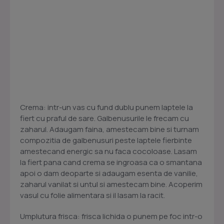
Crema: intr-un vas cu fund dublu punem laptele la
fiert cu praful de sare. Galbenusurile le frecam cu
zaharul. Adaugam faina, amestecam bine si turnam
compozitia de galbenusuri peste laptele fierbinte
amestecand energic sa nu faca cocoloase. Lasam
la fiert pana cand crema se ingroasa ca o smantana
apoi o dam deoparte si adaugam esenta de vanilie,
zaharul vanilat si untul si amestecam bine. Acoperim
vasul cu folie alimentara si il lasam la racit.
Umplutura frisca: frisca lichida o punem pe foc intr-o