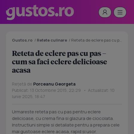
Gustos.ro
/
Retete culinare
/
Reteta de eclere pas cu pas – cum sa faci eclere delicioase acasa
Reteta de eclere pas cu pas –
cum sa faci eclere delicioase
acasa
Rețetă de
Porceanu Georgeta
Publicat: 13 Octombrie 2015, 22:29 • Actualizat: 10
Iunie 2025, 18:47
Urmareste reteta pas cu pas pentru eclere
delicioase, cu crema fina si glazura de ciocolata.
Instructiuni simple si detaliate pentru a prepara cele
mai gustoase eclere acasa, rapid si usor.