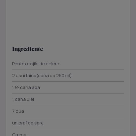
Ingrediente
Pentru cojile de eclere:
2 cani faina(cana de 250 ml)
1 ½ cana apa
1 cana ulei
7 oua
un praf de sare
Crema :