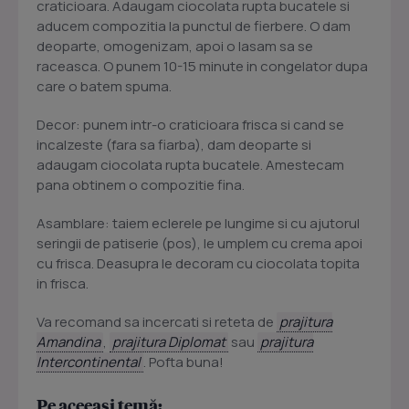
craticioara. Adaugam ciocolata rupta bucatele si
aducem compozitia la punctul de fierbere. O dam
deoparte, omogenizam, apoi o lasam sa se
raceasca. O punem 10-15 minute in congelator dupa
care o batem spuma.
Decor: punem intr-o craticioara frisca si cand se
incalzeste (fara sa fiarba), dam deoparte si
adaugam ciocolata rupta bucatele. Amestecam
pana obtinem o compozitie fina.
Asamblare: taiem eclerele pe lungime si cu ajutorul
seringii de patiserie (pos), le umplem cu crema apoi
cu frisca. Deasupra le decoram cu ciocolata topita
in frisca.
Va recomand sa incercati si reteta de
prajitura
Amandina
,
prajitura Diplomat
sau
prajitura
Intercontinental
. Pofta buna!
Pe aceeași temă: