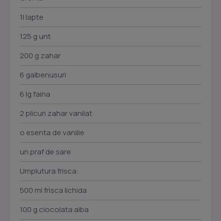
1l lapte
125 g unt
200 g zahar
6 galbenusuri
6 lg faina
2 plicuri zahar vanilat
o esenta de vanilie
un praf de sare
Umplutura frisca:
500 ml frisca lichida
100 g ciocolata alba