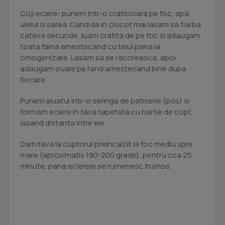
Coji eclere: punem intr-o craticioara pe foc, apa,
uleiul si sarea. Cand da in clocot mai lasam sa fiarba
cateva secunde, luam cratita de pe foc si adaugam
toata faina amestecand cu telul pana la
omogenizare. Lasam sa se racoreasca, apoi
adaugam ouale pe rand amestecand bine dupa
fiecare.
Punem aluatul intr-o seringa de patiserie (pos) si
formam eclere in tava tapetata cu hartie de copt,
lasand distanta intre ele.
Dam tava la cuptorul preincalzit la foc mediu spre
mare (aproximativ 190-200 grade), pentru cca 25
minute, pana eclerele se rumenesc frumos.