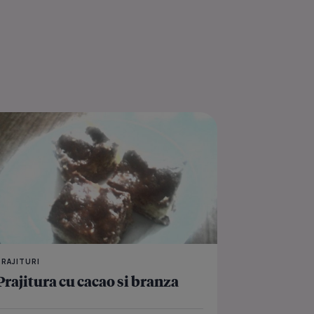
pulpe de pui
Bilute de cocos la cupt
PRAJITURI
Prajitura cu cacao si branza