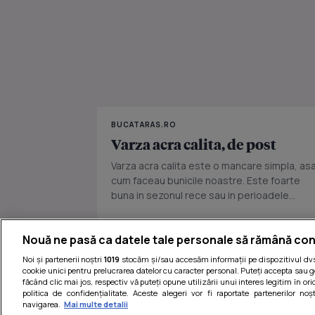
BUCATARAS.RO
Varza acra calita, de post
Varza acra calita este o mancare simpla, as
cum faceau bunicile noastre. Este foarte
buna in sezonul rece sau in perioadele...
Nouă ne pasă ca datele tale personale să rămână con
Noi și partenerii noștri
1019
stocăm și/sau accesăm informații pe dispozitivul dvs.
cookie unici pentru prelucrarea datelor cu caracter personal. Puteți accepta sau g
făcând clic mai jos, respectiv vă puteți opune utilizării unui interes legitim în 
politica de confidențialitate. Aceste alegeri vor fi raportate partenerilor no
navigarea.
Mai multe detalii