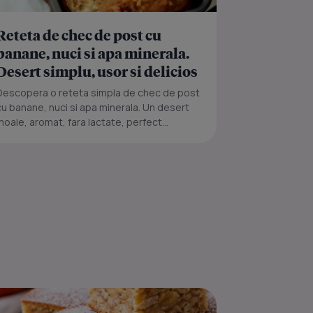
Reteta de chec de post cu
banane, nuci si apa minerala.
Desert simplu, usor si delicios
Descopera o reteta simpla de chec de post
cu banane, nuci si apa minerala. Un desert
moale, aromat, fara lactate, perfect...
alita, de post
Strudel din aluat de ca