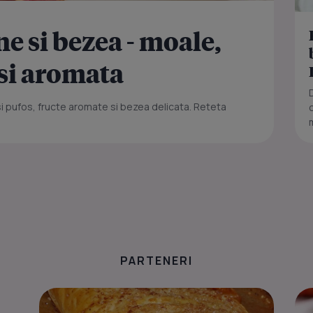
ne si bezea - moale,
 si aromata
si pufos, fructe aromate si bezea delicata. Reteta
PARTENERI
Varza acra c