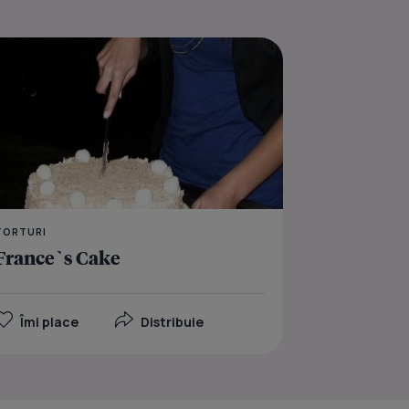
Salata de vara
TORTURI
France`s Cake
Îmi place
Distribuie