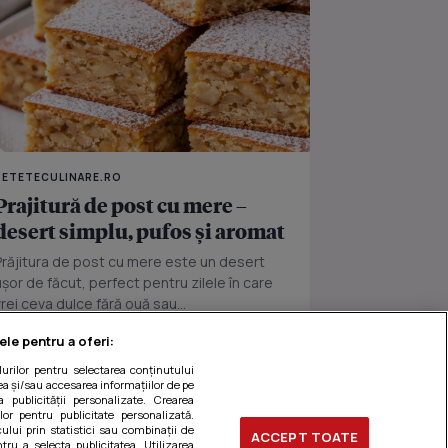
RETETECULINARE.RO
Prajitură de post cu mere –
desert simplu, pufos și aromat
Prăjitura de post cu mere este un desert
ușor de făcut, perfect pentru zilele în care
vrei ceva dulce fără ouă sau...
ele pentru a oferi:
ilurilor pentru selectarea conținutului
a și/sau accesarea informațiilor de pe
a publicității personalizate. Crearea
ilor pentru publicitate personalizată.
ului prin statistici sau combinații de
ACCEPT TOATE
tru a selecta publicitatea. Utilizarea