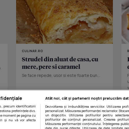
CULINAR.RO
Strudel din aluat de casa, cu
mere, pere si caramel
a
Se face repede, usor si este foarte bun...
fidențiale
Atât noi, cât și partenerii noștri prelucrăm dat
, precum identificatorii
Dezvoltarea și îmbunătățirea serviciilor. Utilizarea prof
estiona preferințele dvs.
personalizat. Măsurarea performanței reclamelor. Stocare
un dispozitiv. Utilizarea profilurilor pentru selectare
orice moment pe pagina cu
profilurilor de conținut personalizat. Crearea profilur
ștri și nu vă vor afecta
Măsurarea performanței conținutului. Înțelegerea public
date din surse diferite. Utilizarea de date limitate pen