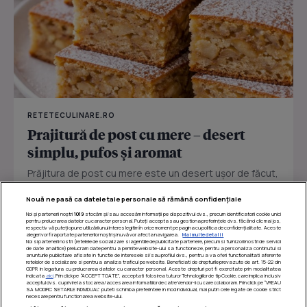
RETETECULINARE.RO
Prajitură de post cu mere – desert
simplu, pufos și aromat
Prăjitura de post cu mere este un desert ușor de făcut,
perfect pentru zilele în care vrei ceva dulce fără ouă
Nouă ne pasă ca datele tale personale să rămână confidențiale
sau...
Noi și partenerii noștri
1019
stocăm și/sau accesăm informații pe dispozitivul dvs., precum identificatorii cookie unici
pentru prelucrarea datelor cu caracter personal. Puteți accepta sau gestiona preferințele dvs. făcând clic mai jos,
respectiv vă puteți opune utilizării unui interes legitim în orice moment pe pagina cu politica de confidențialitate. Aceste
alegeri vor fi raportate partenerilor noștri și nu vă vor afecta navigarea.
Mai multe detalii
Noi si partenerii nostri (retelele de socializare si agentiile de publicitate partenere, precum si furnizorii nostri de servicii
de date analitice) prelucram date pentru a permite website-ului sa functioneze, pentru a personaliza continutul si
anunturile publicitare afisate in functie de interesele si/sau profilul dvs., pentru a va oferi functionalitati aferente
retelelor de socializare si pentru a analiza traficul pe website. Beneficiati de drepturile prevazute de art. 15-22 din
GDPR in legatura cu prelucrarea datelor cu caracter personal. Aceste drepturi pot fi exercitate prin modalitatea
indicata
aici
. Prin click pe “ACCEPT TOATE”, acceptati folosirea tuturor Tehnologiilor de tip Cookie, care implica inclusiv
acceptul dvs. cu privire la stocarea/accesarea informatiilor de catre Vendor-ii cu care colaboram. Prin click pe “VREAU
SA MODIFIC SETARILE INDIVIDUAL” puteti schimba preferintele in mod individual, mai putin cele legate de cookie strict
necesare pentru functionarea website-ului.