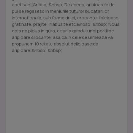
apetisant.&nbsp; &nbsp; De aceea, aripioarele de
pui se regasesc in meniurile tuturor bucatariilor
internationale, sub forme dulci, crocante, lipicioase,
gratinate, prajite, inabusite etc.&nbsp; &nbsp; Noua
deja ne ploua in gura, doar la gandul unei portii de
aripioare crocante, asa ca in cele ce urmeaza va
propunem 10 retete absolut delicioase de
aripioare:&nbsp; &nbsp;