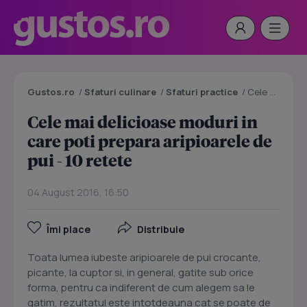
Gustos.ro
/
Sfaturi culinare
/
Sfaturi practice
/
Cele mai delicioase moduri in care poti prepara aripioarele de pui - 10 retete
Cele mai delicioase moduri in
care poti prepara aripioarele de
pui - 10 retete
04 August 2016, 16:50
Îmi place
Distribuie
Toata lumea iubeste aripioarele de pui crocante,
picante, la cuptor si, in general, gatite sub orice
forma, pentru ca indiferent de cum alegem sa le
gatim, rezultatul este intotdeauna cat se poate de