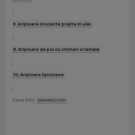
8. Aripioare crocante prajite in ulei
9. Aripioare de pui cu chimen si lamaie
10. Aripioare lipicioase
Sursa foto:
laweekly.com