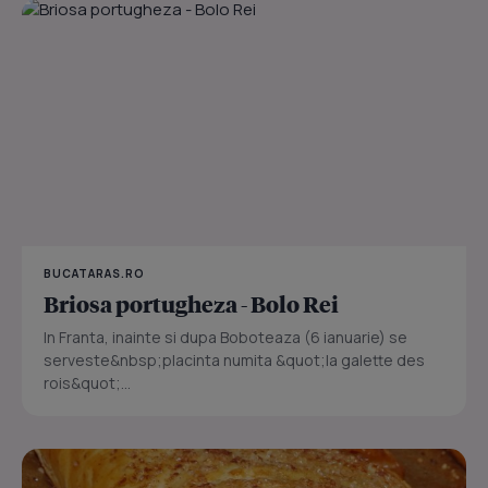
BUCATARAS.RO
Briosa portugheza - Bolo Rei
In Franta, inainte si dupa Boboteaza (6 ianuarie) se
serveste&nbsp;placinta numita &quot;la galette des
rois&quot;...