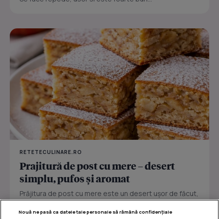
RETETECULINARE.RO
Prajitură de post cu mere – desert
simplu, pufos și aromat
Prăjitura de post cu mere este un desert ușor de făcut,
perfect pentru zilele în care vrei ceva dulce fără ouă
Nouă ne pasă ca datele tale personale să rămână confidențiale
sau...