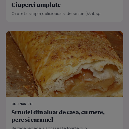
Ciuperci umplute
O reteta simpla,delicioasa si de sezon :)&nbsp;
CULINAR.RO
Strudel din aluat de casa, cu mere,
pere si caramel
Se face repede, usor si este foarte bun...