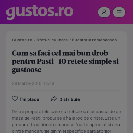
Gustos.ro
/
Sfaturi culinare
/
Bucataria romaneasca
/
Cum sa
Cum sa faci cel mai bun drob
pentru Pasti - 10 retete simple si
gustoase
29 Martie 2016, 13:48
Îmi place
Distribuie
Dintre preparatele care nu trebuie sa lipseasca de pe
masa de Pasti, drobul se afla la loc de cinste. Este un
preparat traditional romanesc foarte apreciat si una
dintre mancarurile din miel specifice sarbatorilor