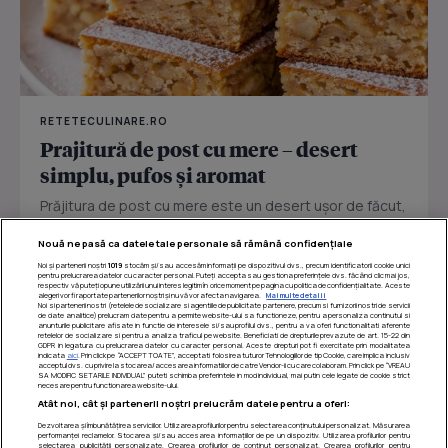
RETETECULINARE.RO
Prajitură de post cu mere – desert
simplu, pufos și aromat
Prăjitura de post cu mere este un desert ușor de făcut,
perfect pentru zilele în care vrei ceva dulce fără ouă
Nouă ne pasă ca datele tale personale să rămână confidențiale
sau...
Noi și partenerii noștri
1019
stocăm și/sau accesăm informații pe dispozitivul dvs., precum identificatorii cookie unici
pentru prelucrarea datelor cu caracter personal. Puteți accepta sau gestiona preferințele dvs. făcând clic mai jos,
respectiv vă puteți opune utilizării unui interes legitim în orice moment pe pagina cu politica de confidențialitate. Aceste
alegeri vor fi raportate partenerilor noștri și nu vă vor afecta navigarea.
Mai multe detalii
Noi si partenerii nostri (retelele de socializare si agentiile de publicitate partenere, precum si furnizorii nostri de servicii
de date analitice) prelucram date pentru a permite website-ului sa functioneze, pentru a personaliza continutul si
anunturile publicitare afisate in functie de interesele si/sau profilul dvs., pentru a va oferi functionalitati aferente
retelelor de socializare si pentru a analiza traficul pe website. Beneficiati de drepturile prevazute de art. 15-22 din
GDPR in legatura cu prelucrarea datelor cu caracter personal. Aceste drepturi pot fi exercitate prin modalitatea
indicata
aici
. Prin click pe “ACCEPT TOATE”, acceptati folosirea tuturor Tehnologiilor de tip Cookie, care implica inclusiv
acceptul dvs. cu privire la stocarea/accesarea informatiilor de catre Vendor-ii cu care colaboram. Prin click pe “VREAU
SA MODIFIC SETARILE INDIVIDUAL” puteti schimba preferintele in mod individual, mai putin cele legate de cookie strict
necesare pentru functionarea website-ului.
Atât noi, cât și partenerii noștri prelucrăm datele pentru a oferi:
Dezvoltarea și îmbunătățirea serviciilor. Utilizarea profilurilor pentru selectarea conținutului personalizat. Măsurarea
performanței reclamelor. Stocarea și/sau accesarea informațiilor de pe un dispozitiv. Utilizarea profilurilor pentru
selectarea publicității personalizate. Crearea profilurilor de conținut personalizat. Crearea profilurilor pentru