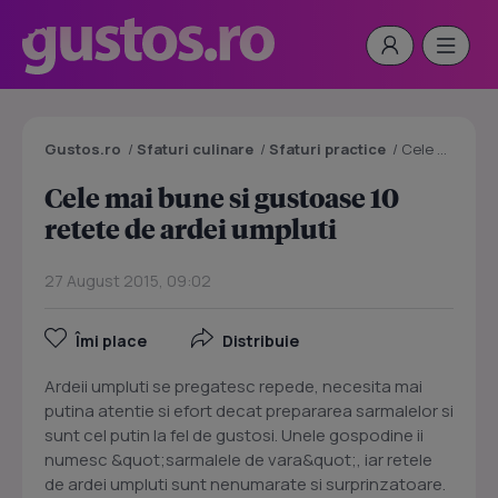
Gustos.ro
/
Sfaturi culinare
/
Sfaturi practice
/
Cele mai bune si gustoase 10 retete de ardei umpluti
Cele mai bune si gustoase 10
retete de ardei umpluti
27 August 2015, 09:02
Îmi place
Distribuie
Ardeii umpluti se pregatesc repede, necesita mai
putina atentie si efort decat prepararea sarmalelor si
sunt cel putin la fel de gustosi. Unele gospodine ii
numesc &quot;sarmalele de vara&quot;, iar retele
de ardei umpluti sunt nenumarate si surprinzatoare.