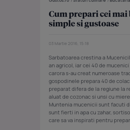
Gustos.ro
/
Sfaturi culinare
/
Bucatari
Cum prepari cei mai 
simple si gustoase
03 Martie 2016, 15:18
Sarbatoarea crestina a Mucenicil
an agricol, iar cei 40 de mucenici 
carora s-au creat numeroase tradi
gospodinele prepara 40 de colaci 
preparat difera de la regiune la 
aluat de cozonac si unsi cu mier
Muntenia mucenicii sunt facuti di
sunt fierti in apa cu zahar, sorti
care sa va inspirati pentru prepa