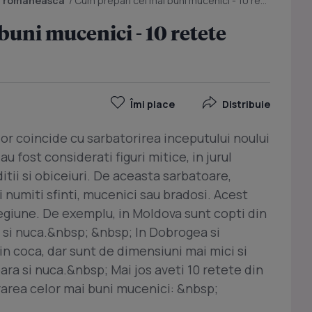
a romaneasca
/
Cum prepari cei mai buni mucenici - 10 retete simple si gustoase
buni mucenici - 10 retete
Îmi place
Distribuie
or coincide cu sarbatorirea inceputului noului
au fost considerati figuri mitice, in jurul
tii si obiceiuri. De aceasta sarbatoare,
numiti sfinti, mucenici sau bradosi. Acest
regiune. De exemplu, in Moldova sunt copti din
e si nuca.&nbsp; &nbsp; In Dobrogea si
n coca, dar sunt de dimensiuni mai mici si
soara si nuca.&nbsp; Mai jos aveti 10 retete din
rarea celor mai buni mucenici: &nbsp;