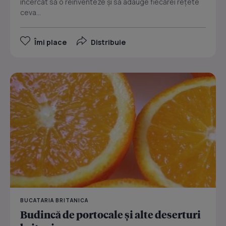
încercat să o reinventeze şi să adauge fiecărei reţete
ceva...
Îmi place
Distribuie
BUCATARIA BRITANICA
Budincă de portocale şi alte deserturi