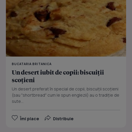
BUCATARIA BRITANICA
Un desert iubit de copii: biscuiţii
scoţieni
Un desert preferat în special de copii, biscuiţii scoţieni
(sau "shortbread" cum le spun englezii) au o tradiţie de
sute...
Îmi place
Distribuie