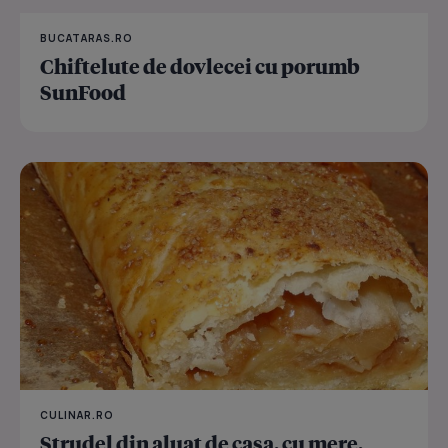
BUCATARAS.RO
Chiftelute de dovlecei cu porumb
SunFood
CULINAR.RO
Strudel din aluat de casa, cu mere,